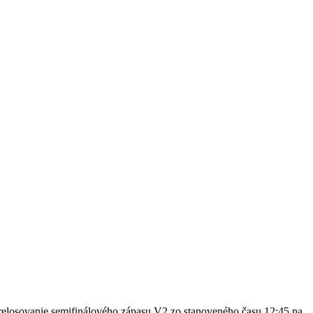
relosovanie semifinálového zápasu V2 zo stanoveného času 12:45 na