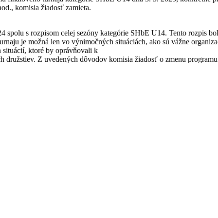
od., komisia žiadosť zamieta.
24 spolu s rozpisom celej sezóny kategórie SHbE U14. Tento rozpis bo
turnaju je možná len vo výnimočných situáciách, ako sú vážne organiz
situácií, ktoré by oprávňovali k
h družstiev. Z uvedených dôvodov komisia žiadosť o zmenu programu