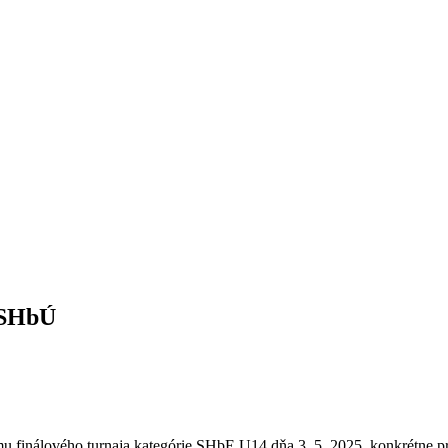
 SHbÚ
 finálového turnaja kategórie SHbE U14 dňa 3. 5. 2025, konkrétne p