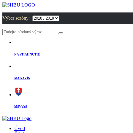
Výber sezóny:
NA STIAHNUTIE
MAGAZÍN
MSVVaS
Úvod