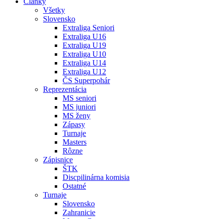
Články
Všetky
Slovensko
Extraliga Seniori
Extraliga U16
Extraliga U19
Extraliga U10
Extraliga U14
Extraliga U12
ČS Superpohár
Reprezentácia
MS seniori
MS juniori
MS ženy
Zápasy
Turnaje
Masters
Rôzne
Zápisnice
ŠTK
Discpilinárna komisia
Ostatné
Turnaje
Slovensko
Zahranicie