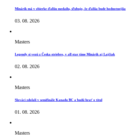
Minárik má v zbierke ďalšiu medailu, sľubuje, že ďalšia bude hodnotnejšia
03. 08. 2026
Masters
Legendy si vezú z Česka striebro, v all star tíme Minárik aj Lajčiak
02. 08. 2026
Masters
Slováci zdolali v semifinále Kanadu BC a budú hrať o titul
01. 08. 2026
Masters