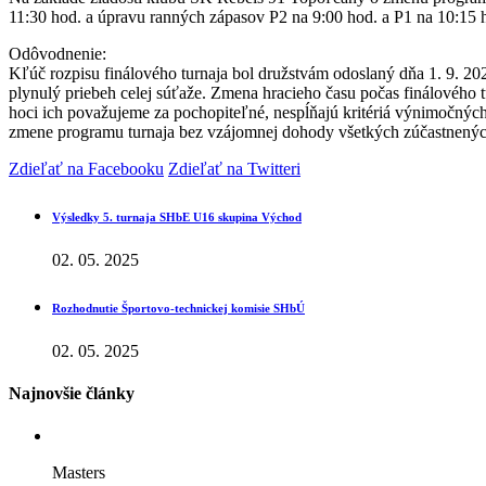
11:30 hod. a úpravu ranných zápasov P2 na 9:00 hod. a P1 na 10:15 h
Odôvodnenie:
Kľúč rozpisu finálového turnaja bol družstvám odoslaný dňa 1. 9. 20
plynulý priebeh celej súťaže. Zmena hracieho času počas finálového 
hoci ich považujeme za pochopiteľné, nespĺňajú kritériá výnimočných 
zmene programu turnaja bez vzájomnej dohody všetkých zúčastnenýc
Zdieľať na Facebooku
Zdieľať na Twitteri
Výsledky 5. turnaja SHbE U16 skupina Východ
02. 05. 2025
Rozhodnutie Športovo-technickej komisie SHbÚ
02. 05. 2025
Najnovšie články
Masters