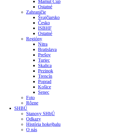
Mamut Cup
Ostatné
Zahraničie
Švajčiarsko
Česko
ISBHF
Ostatné
Regióny
Nitra
Bratislava
Prešov
Turiec
Skalica
Pezinok
Trencín
Poprad
Košice
Senec
Foto
Rôzne
SHBÚ
Stanovy SHbÚ
Odkazy
História hokejbalu
O nás