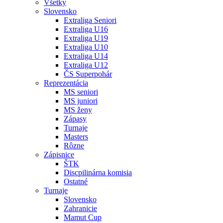
Všetky
Slovensko
Extraliga Seniori
Extraliga U16
Extraliga U19
Extraliga U10
Extraliga U14
Extraliga U12
ČS Superpohár
Reprezentácia
MS seniori
MS juniori
MS ženy
Zápasy
Turnaje
Masters
Rôzne
Zápisnice
ŠTK
Discpilinárna komisia
Ostatné
Turnaje
Slovensko
Zahranicie
Mamut Cup