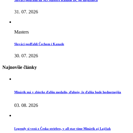
31. 07. 2026
Masters
Slováci podľahli Čechom i Kanade
30. 07. 2026
Najnovšie články
Minárik má v zbierke ďalšiu medailu, sľubuje, že ďalšia bude hodnotnejšia
03. 08. 2026
Legendy si vezú z Česka striebro, v all star tíme Minárik aj Lajčiak