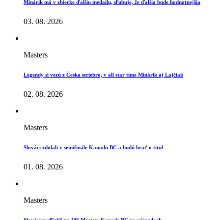
Minárik má v zbierke ďalšiu medailu, sľubuje, že ďalšia bude hodnotnejšia
03. 08. 2026
Masters
Legendy si vezú z Česka striebro, v all star tíme Minárik aj Lajčiak
02. 08. 2026
Masters
Slováci zdolali v semifinále Kanadu BC a budú hrať o titul
01. 08. 2026
Masters
Slováci podľahli na MS Masters Kanade BC po nájazdoch