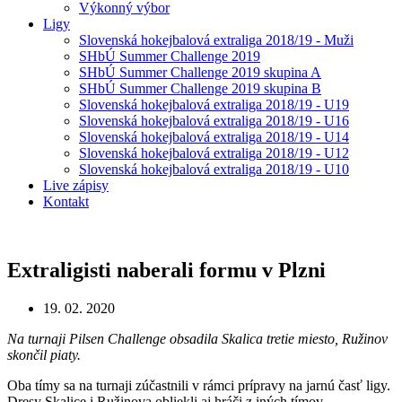
Výkonný výbor
Ligy
Slovenská hokejbalová extraliga 2018/19 - Muži
SHbÚ Summer Challenge 2019
SHbÚ Summer Challenge 2019 skupina A
SHbÚ Summer Challenge 2019 skupina B
Slovenská hokejbalová extraliga 2018/19 - U19
Slovenská hokejbalová extraliga 2018/19 - U16
Slovenská hokejbalová extraliga 2018/19 - U14
Slovenská hokejbalová extraliga 2018/19 - U12
Slovenská hokejbalová extraliga 2018/19 - U10
Live zápisy
Kontakt
Extraligisti naberali formu v Plzni
19. 02. 2020
Na turnaji Pilsen Challenge obsadila Skalica tretie miesto, Ružinov
skončil piaty.
Oba tímy sa na turnaji zúčastnili v rámci prípravy na jarnú časť ligy.
Dresy Skalice i Ružinova obliekli aj hráči z iných tímov.