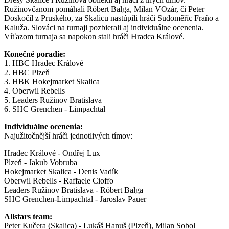
Ružinovčanom pomáhali Róbert Balga, Milan VOzár, či Peter
Doskočil z Pruského, za Skalicu nastúpili hráči Sudoměříc Fraňo a
Kaluža. Slováci na turnaji pozbierali aj individuálne ocenenia.
Víťazom turnaja sa napokon stali hráči Hradca Králové.
Konečné poradie:
1. HBC Hradec Králové
2. HBC Plzeň
3. HBK Hokejmarket Skalica
4. Oberwil Rebells
5. Leaders Ružinov Bratislava
6. SHC Grenchen - Limpachtal
Individuálne ocenenia:
Najužitočnější hráči jednotlivých tímov:
Hradec Králové - Ondřej Lux
Plzeň - Jakub Vobruba
Hokejmarket Skalica - Denis Vadík
Oberwil Rebells - Raffaele Cioffo
Leaders Ružinov Bratislava - Róbert Balga
SHC Grenchen-Limpachtal - Jaroslav Pauer
Allstars team:
Peter Kučera (Skalica) - Lukáš Hanuš (Plzeň), Milan Sobol