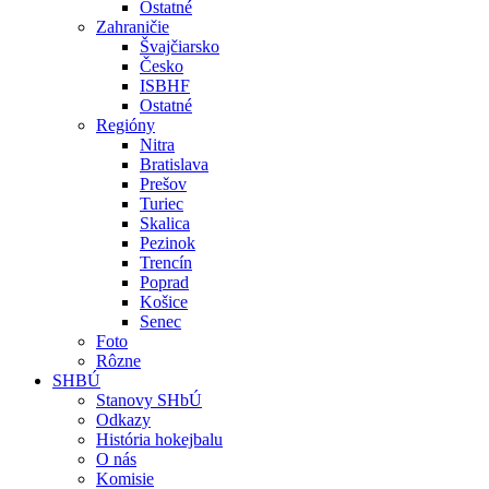
Ostatné
Zahraničie
Švajčiarsko
Česko
ISBHF
Ostatné
Regióny
Nitra
Bratislava
Prešov
Turiec
Skalica
Pezinok
Trencín
Poprad
Košice
Senec
Foto
Rôzne
SHBÚ
Stanovy SHbÚ
Odkazy
História hokejbalu
O nás
Komisie