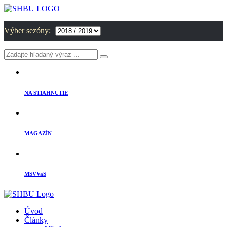
Výber sezóny:
NA STIAHNUTIE
MAGAZÍN
MSVVaS
Úvod
Články