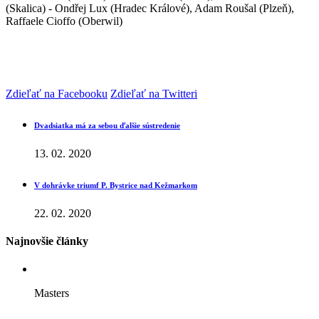
(Skalica) - Ondřej Lux (Hradec Králové), Adam Roušal (Plzeň),
Raffaele Cioffo (Oberwil)
Zdieľať na Facebooku
Zdieľať na Twitteri
Dvadsiatka má za sebou ďalšie sústredenie
13. 02. 2020
V dohrávke triumf P. Bystrice nad Kežmarkom
22. 02. 2020
Najnovšie články
Masters