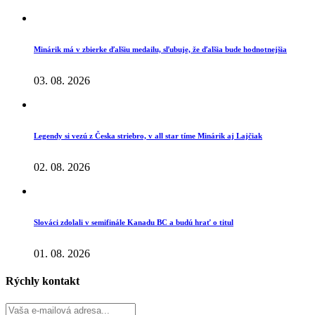
Minárik má v zbierke ďalšiu medailu, sľubuje, že ďalšia bude hodnotnejšia
03. 08. 2026
Legendy si vezú z Česka striebro, v all star tíme Minárik aj Lajčiak
02. 08. 2026
Slováci zdolali v semifinále Kanadu BC a budú hrať o titul
01. 08. 2026
Rýchly kontakt