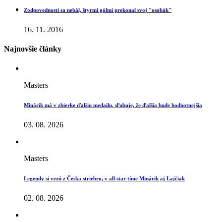
Zodpovednosti sa nebál, štyrmi gólmi prekonal svoj "osobák"
16. 11. 2016
Najnovšie články
Masters
Minárik má v zbierke ďalšiu medailu, sľubuje, že ďalšia bude hodnotnejšia
03. 08. 2026
Masters
Legendy si vezú z Česka striebro, v all star tíme Minárik aj Lajčiak
02. 08. 2026