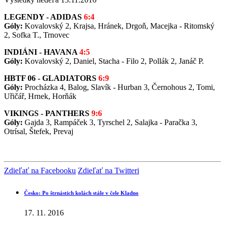
LEGENDY - ADIDAS
6:4
Góly:
Kovalovský 2, Krajsa, Hránek, Drgoň, Macejka - Ritomský
2, Sofka T., Trnovec
INDIÁNI - HAVANA
4:5
Góly:
Kovalovský 2, Daniel, Stacha - Filo 2, Pollák 2, Janáč P.
HBTF 06 - GLADIATORS
6:9
Góly:
Procházka 4, Balog, Slavík - Hurban 3, Černohous 2, Tomi,
Uřičář, Hrnek, Horňák
VIKINGS - PANTHERS
9:6
Góly:
Gajda 3, Rampáček 3, Tyrschel 2, Salajka - Paračka 3,
Otrísal, Štefek, Prevaj
Zdieľať na Facebooku
Zdieľať na Twitteri
Česko: Po štrnástich kolách stále v čele Kladno
17. 11. 2016