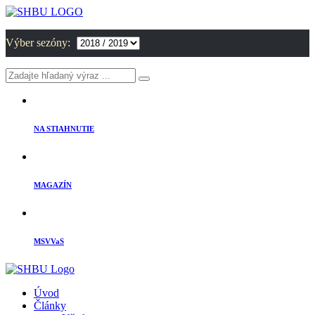
Výber sezóny:
NA STIAHNUTIE
MAGAZÍN
MSVVaS
Úvod
Články