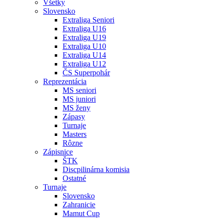
Všetky
Slovensko
Extraliga Seniori
Extraliga U16
Extraliga U19
Extraliga U10
Extraliga U14
Extraliga U12
ČS Superpohár
Reprezentácia
MS seniori
MS juniori
MS ženy
Zápasy
Turnaje
Masters
Rôzne
Zápisnice
ŠTK
Discpilinárna komisia
Ostatné
Turnaje
Slovensko
Zahranicie
Mamut Cup