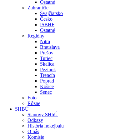
Ostatné
Zahraničie
Švajčiarsko
Česko
ISBHF
Ostatné
Regióny
Nitra
Bratislava
Prešov
Turiec
Skalica
Pezinok
Trencín
Poprad
Košice
Senec
Foto
Rôzne
SHBÚ
Stanovy SHbÚ
Odkazy
História hokejbalu
O nás
Komisie