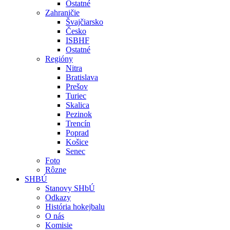
Ostatné
Zahraničie
Švajčiarsko
Česko
ISBHF
Ostatné
Regióny
Nitra
Bratislava
Prešov
Turiec
Skalica
Pezinok
Trencín
Poprad
Košice
Senec
Foto
Rôzne
SHBÚ
Stanovy SHbÚ
Odkazy
História hokejbalu
O nás
Komisie