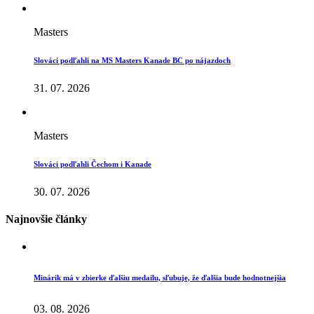
Masters
Slováci podľahli na MS Masters Kanade BC po nájazdoch
31. 07. 2026
Masters
Slováci podľahli Čechom i Kanade
30. 07. 2026
Najnovšie články
Minárik má v zbierke ďalšiu medailu, sľubuje, že ďalšia bude hodnotnejšia
03. 08. 2026