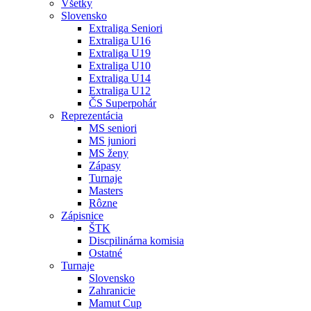
Všetky
Slovensko
Extraliga Seniori
Extraliga U16
Extraliga U19
Extraliga U10
Extraliga U14
Extraliga U12
ČS Superpohár
Reprezentácia
MS seniori
MS juniori
MS ženy
Zápasy
Turnaje
Masters
Rôzne
Zápisnice
ŠTK
Discpilinárna komisia
Ostatné
Turnaje
Slovensko
Zahranicie
Mamut Cup