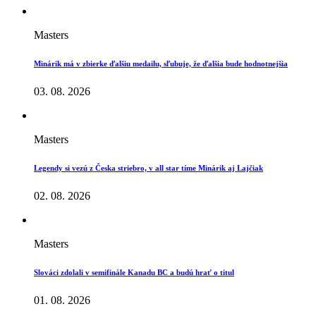
Masters
Minárik má v zbierke ďalšiu medailu, sľubuje, že ďalšia bude hodnotnejšia
03. 08. 2026
Masters
Legendy si vezú z Česka striebro, v all star tíme Minárik aj Lajčiak
02. 08. 2026
Masters
Slováci zdolali v semifinále Kanadu BC a budú hrať o titul
01. 08. 2026