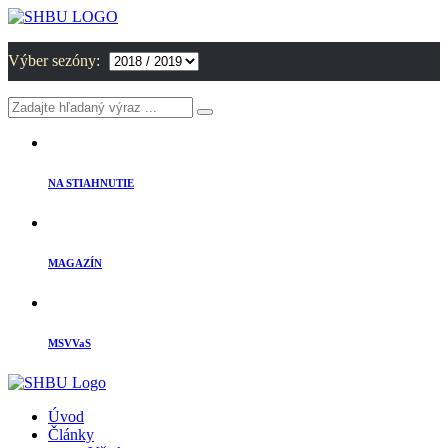
Výber sezóny:
NA STIAHNUTIE
MAGAZÍN
MSVVaS
Úvod
Články