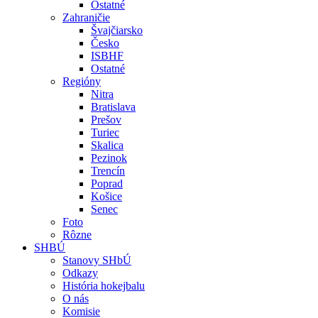
Ostatné
Zahraničie
Švajčiarsko
Česko
ISBHF
Ostatné
Regióny
Nitra
Bratislava
Prešov
Turiec
Skalica
Pezinok
Trencín
Poprad
Košice
Senec
Foto
Rôzne
SHBÚ
Stanovy SHbÚ
Odkazy
História hokejbalu
O nás
Komisie