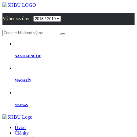
Výber sezóny:
NA STIAHNUTIE
MAGAZÍN
MSVVaS
Úvod
Články