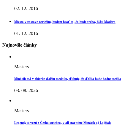
02. 12. 2016
Miesto v zostave neriešim, budem hrať to, čo bude treba, hlási Maděra
01. 12. 2016
Najnovšie články
Masters
Minárik má v zbierke ďalšiu medailu, sľubuje, že ďalšia bude hodnotnejšia
03. 08. 2026
Masters
Legendy si vezú z Česka striebro, v all star tíme Minárik aj Lajčiak