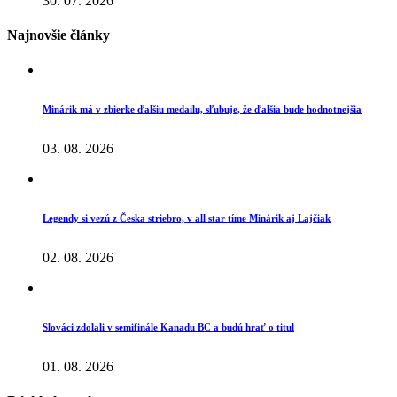
30. 07. 2026
Najnovšie články
Minárik má v zbierke ďalšiu medailu, sľubuje, že ďalšia bude hodnotnejšia
03. 08. 2026
Legendy si vezú z Česka striebro, v all star tíme Minárik aj Lajčiak
02. 08. 2026
Slováci zdolali v semifinále Kanadu BC a budú hrať o titul
01. 08. 2026