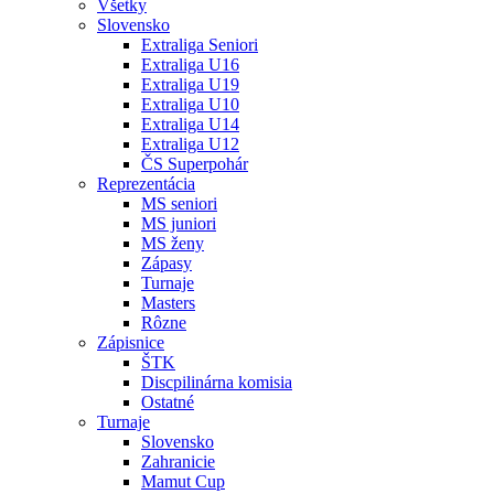
Všetky
Slovensko
Extraliga Seniori
Extraliga U16
Extraliga U19
Extraliga U10
Extraliga U14
Extraliga U12
ČS Superpohár
Reprezentácia
MS seniori
MS juniori
MS ženy
Zápasy
Turnaje
Masters
Rôzne
Zápisnice
ŠTK
Discpilinárna komisia
Ostatné
Turnaje
Slovensko
Zahranicie
Mamut Cup