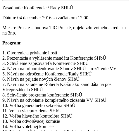
Zasadnutie Konferencie / Rady SHbÚ
Dátum: 04.december 2016 so začiatkom 12:00
Miesto: Pruské – budova TIC Pruské, objekt zdravotného strediska
na 3np.
Program:
1. Otvorenie a privítanie hostí
2. Prezentácia a vyhlásenie mandátu Konferencie SHbÚ
3. Schválenie zapisovateľa Konferencie SHbÚ
4. Návrh na pripomienkovanie Stanov SHbÚ – rozšírenie VV
5. Návrh na odročenie Konferencie/Rady SHbÚ
6. Návrh na prijatie nových členov SHbÚ
7. Návrh na zaradenie Róberta Kaššu ako kandidáta na post
Viceprezidenta SHbÚ
8. Schválenie programu konferencie SHbÚ
9. Návrh na odvolanie kompletného zloženia VV SHbÚ
10. Voľba generálneho sekretára SHbÚ
11. Voľba viceprezidenta SHbÚ
12. Voľba hlavného kontrolóra SHbÚ
13. Voľba odvolávacej komisie
14. Voľba volebnej komisie