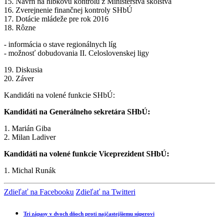
15. Návrh na hĺbkovú kontrolu z Ministerstva školstva
16. Zverejnenie finančnej kontroly SHbÚ
17. Dotácie mládeže pre rok 2016
18. Rôzne
- informácia o stave regionálnych líg
- možnosť dobudovania II. Celoslovenskej ligy
19. Diskusia
20. Záver
Kandidáti na volené funkcie SHbÚ:
Kandidáti na Generálneho sekretára SHbÚ:
1. Marián Giba
2. Milan Ladiver
Kandidáti na volené funkcie Viceprezident SHbÚ:
1. Michal Runák
Zdieľať na Facebooku
Zdieľať na Twitteri
Tri zápasy v dvoch dňoch proti najčastejšiemu súperovi