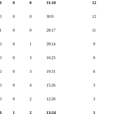
0
0
0
31:10
12
0
0
0
30:9
12
1
0
0
28:17
11
0
0
1
39:14
9
0
0
3
16:25
6
0
0
3
19:31
6
0
0
4
15:26
3
0
0
2
12:26
3
0
1
2
13:24
1