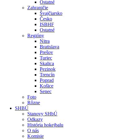
Ostatné
Zahraničie
Švajčiarsko
Česko
ISBHF
Ostatné
Regióny
Nitra
Bratislava
Prešov
Turiec
Skalica
Pezinok
Trencín
Poprad
Košice
Senec
Foto
Rôzne
SHBÚ
Stanovy SHbÚ
Odkazy
História hokejbalu
O nás
Komisie