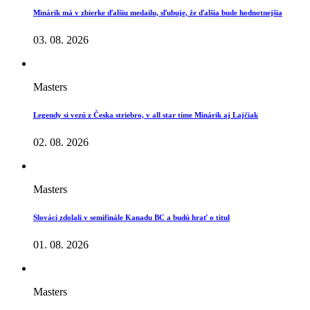
Minárik má v zbierke ďalšiu medailu, sľubuje, že ďalšia bude hodnotnejšia
03. 08. 2026
Masters
Legendy si vezú z Česka striebro, v all star tíme Minárik aj Lajčiak
02. 08. 2026
Masters
Slováci zdolali v semifinále Kanadu BC a budú hrať o titul
01. 08. 2026
Masters