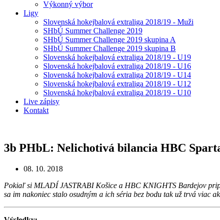
Výkonný výbor
Ligy
Slovenská hokejbalová extraliga 2018/19 - Muži
SHbÚ Summer Challenge 2019
SHbÚ Summer Challenge 2019 skupina A
SHbÚ Summer Challenge 2019 skupina B
Slovenská hokejbalová extraliga 2018/19 - U19
Slovenská hokejbalová extraliga 2018/19 - U16
Slovenská hokejbalová extraliga 2018/19 - U14
Slovenská hokejbalová extraliga 2018/19 - U12
Slovenská hokejbalová extraliga 2018/19 - U10
Live zápisy
Kontakt
3b PHbL: Nelichotivá bilancia HBC Spart
08. 10. 2018
Pokiaľ si MLADÍ JASTRABI Košice a HBC KNIGHTS Bardejov pripísali 
sa im nakoniec stalo osudným a ich séria bez bodu tak už trvá viac ak
Výsledky: