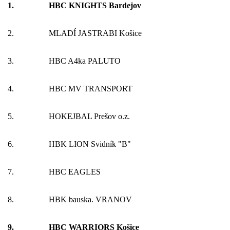
1.
HBC KNIGHTS Bardejov
2.
MLADÍ JASTRABI Košice
3.
HBC A4ka PALUTO
4.
HBC MV TRANSPORT
5.
HOKEJBAL Prešov o.z.
6.
HBK LION Svidník "B"
7.
HBC EAGLES
8.
HBK bauska. VRANOV
9.
HBC WARRIORS Košice