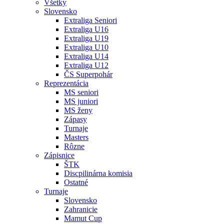
Všetky
Slovensko
Extraliga Seniori
Extraliga U16
Extraliga U19
Extraliga U10
Extraliga U14
Extraliga U12
ČS Superpohár
Reprezentácia
MS seniori
MS juniori
MS ženy
Zápasy
Turnaje
Masters
Rôzne
Zápisnice
ŠTK
Discpilinárna komisia
Ostatné
Turnaje
Slovensko
Zahranicie
Mamut Cup