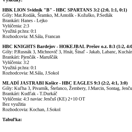
HBK LION Svidník "B" - HBC SPARTANS 3:2 (2:0, 1:1, 0:1)
Góly: Mat.Rodák, Šramko, M.Antolík - Kožuško, P.Sedlák
Brankári: Hanes - Lejko
Vylúčenia: 2:3
Využitá pr.hra: 0:1
Rozhodcovia: M.Sála, Francan
HBC KNIGHTS Bardejov - HOKEJBAL Prešov o.z. 8:3 (1:2, 4:0,
Góly: P.Rusnák 3, Michnovič 3, Hnát, Šinaľ - Jakab, Labanc, Kuchár
Brankári: Pjenčák - Maruščák
Vylúčenia: 3:2
Využitá pr.hra: 0:1
Rozhodcovia: M.Sála, J.Sokol
MLADÍ JASTRABI Košice - HBC EAGLES 9:3 (2:2, 4:1, 3:0)
Góly: Kuľha 3, Pivarník, Štefanco, Žembery, J.Marcin, Sontag, Jenču
Brankári: Kudľak - T.Durkáč
Vylúčenia: 4:3 naviac Jenčuš (KE) 2+10 OT
Bez využitia
Rozhodcovia: Kochan, J.Sokol
Tabuľka: