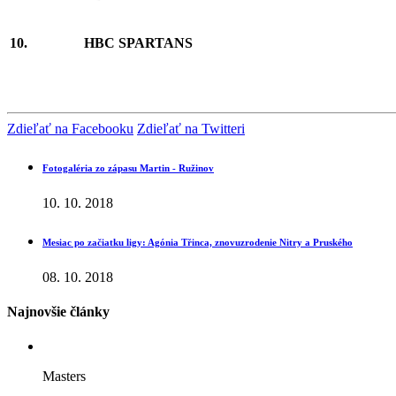
10.
HBC SPARTANS
Zdieľať na Facebooku
Zdieľať na Twitteri
Fotogaléria zo zápasu Martin - Ružinov
10. 10. 2018
Mesiac po začiatku ligy: Agónia Třinca, znovuzrodenie Nitry a Pruského
08. 10. 2018
Najnovšie články
Masters