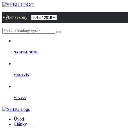
Výber sezóny:
NA STIAHNUTIE
MAGAZÍN
MSVVaS
Úvod
Články