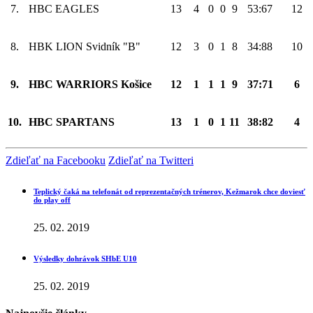
7.
HBC EAGLES
13
4
0
0
9
53:67
12
8.
HBK LION Svidník "B"
12
3
0
1
8
34:88
10
9.
HBC WARRIORS Košice
12
1
1
1
9
37:71
6
10.
HBC SPARTANS
13
1
0
1
11
38:82
4
Zdieľať na Facebooku
Zdieľať na Twitteri
Teplický čaká na telefonát od reprezentačných trénerov, Kežmarok chce doviesť
do play off
25. 02. 2019
Výsledky dohrávok SHbE U10
25. 02. 2019