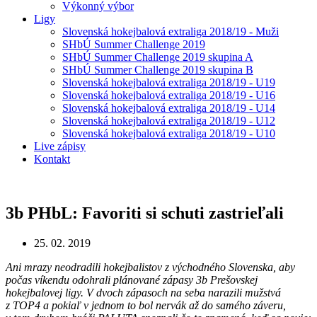
Výkonný výbor
Ligy
Slovenská hokejbalová extraliga 2018/19 - Muži
SHbÚ Summer Challenge 2019
SHbÚ Summer Challenge 2019 skupina A
SHbÚ Summer Challenge 2019 skupina B
Slovenská hokejbalová extraliga 2018/19 - U19
Slovenská hokejbalová extraliga 2018/19 - U16
Slovenská hokejbalová extraliga 2018/19 - U14
Slovenská hokejbalová extraliga 2018/19 - U12
Slovenská hokejbalová extraliga 2018/19 - U10
Live zápisy
Kontakt
3b PHbL: Favoriti si schuti zastrieľali
25. 02. 2019
Ani mrazy neodradili hokejbalistov z východného Slovenska, aby
počas víkendu odohrali plánované zápasy 3b Prešovskej
hokejbalovej ligy. V dvoch zápasoch na seba narazili mužstvá
z TOP4 a pokiaľ v jednom to bol nervák až do samého záveru,