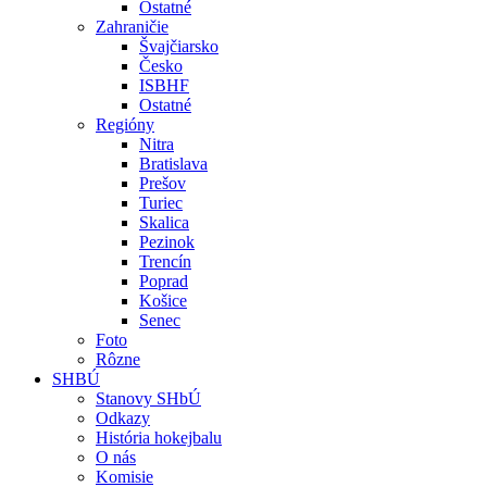
Ostatné
Zahraničie
Švajčiarsko
Česko
ISBHF
Ostatné
Regióny
Nitra
Bratislava
Prešov
Turiec
Skalica
Pezinok
Trencín
Poprad
Košice
Senec
Foto
Rôzne
SHBÚ
Stanovy SHbÚ
Odkazy
História hokejbalu
O nás
Komisie