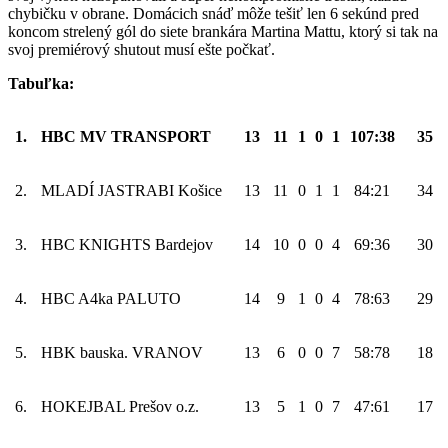
chybičku v obrane. Domácich snáď môže tešiť len 6 sekúnd pred
koncom strelený gól do siete brankára Martina Mattu, ktorý si tak na
svoj premiérový shutout musí ešte počkať.
Tabuľka:
1.
HBC MV TRANSPORT
13
11
1
0
1
107:38
35
2.
MLADÍ JASTRABI Košice
13
11
0
1
1
84:21
34
3.
HBC KNIGHTS Bardejov
14
10
0
0
4
69:36
30
4.
HBC A4ka PALUTO
14
9
1
0
4
78:63
29
5.
HBK bauska. VRANOV
13
6
0
0
7
58:78
18
6.
HOKEJBAL Prešov o.z.
13
5
1
0
7
47:61
17