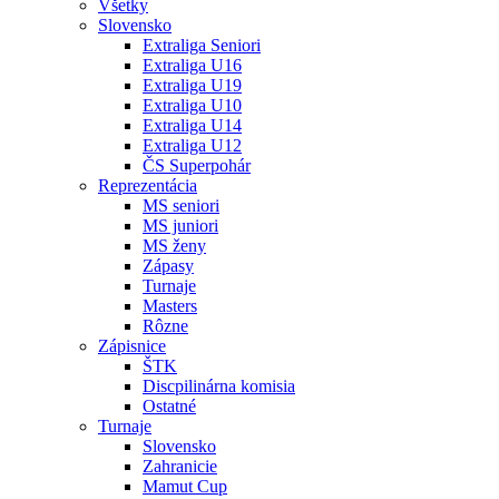
Všetky
Slovensko
Extraliga Seniori
Extraliga U16
Extraliga U19
Extraliga U10
Extraliga U14
Extraliga U12
ČS Superpohár
Reprezentácia
MS seniori
MS juniori
MS ženy
Zápasy
Turnaje
Masters
Rôzne
Zápisnice
ŠTK
Discpilinárna komisia
Ostatné
Turnaje
Slovensko
Zahranicie
Mamut Cup