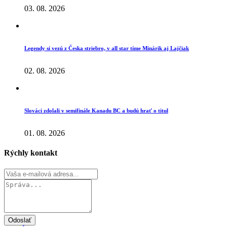
03. 08. 2026
Legendy si vezú z Česka striebro, v all star tíme Minárik aj Lajčiak
02. 08. 2026
Slováci zdolali v semifinále Kanadu BC a budú hrať o titul
01. 08. 2026
Rýchly kontakt
Odoslať