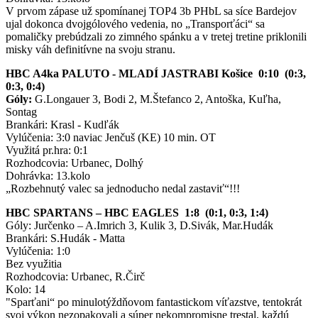
V prvom zápase už spomínanej TOP4 3b PHbL sa síce Bardejov
ujal dokonca dvojgólového vedenia, no „Transporťáci“ sa
pomaličky prebúdzali zo zimného spánku a v tretej tretine priklonili
misky váh definitívne na svoju stranu.
HBC A4ka PALUTO - MLADÍ JASTRABI Košice 0:10 (0:3,
0:3, 0:4)
Góly:
G.Longauer 3, Bodi 2, M.Štefanco 2, Antoška, Kuľha,
Sontag
Brankári: Krasl - Kudľák
Vylúčenia: 3:0 naviac Jenčuš (KE) 10 min. OT
Využitá pr.hra: 0:1
Rozhodcovia: Urbanec, Dolhý
Dohrávka: 13.kolo
„Rozbehnutý valec sa jednoducho nedal zastaviť“!!!
HBC SPARTANS – HBC EAGLES 1:8 (0:1, 0:3, 1:4)
Góly: Jurčenko – A.Imrich 3, Kulik 3, D.Sivák, Mar.Hudák
Brankári: S.Hudák - Matta
Vylúčenia: 1:0
Bez využitia
Rozhodcovia: Urbanec, R.Čirč
Kolo: 14
"Sparťani“ po minulotýždňovom fantastickom víťazstve, tentokrát
svoj výkon nezopakovali a súper nekompromisne trestal, každú