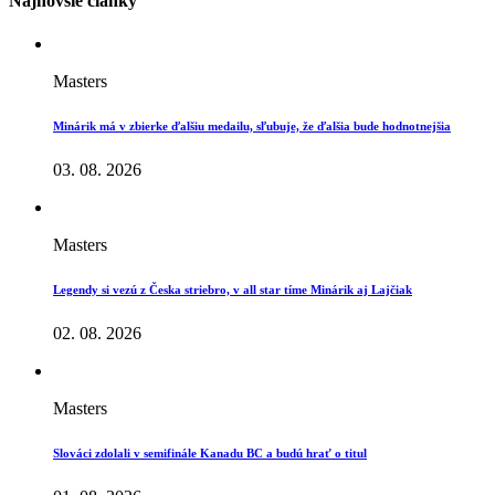
Najnovšie články
Masters
Minárik má v zbierke ďalšiu medailu, sľubuje, že ďalšia bude hodnotnejšia
03. 08. 2026
Masters
Legendy si vezú z Česka striebro, v all star tíme Minárik aj Lajčiak
02. 08. 2026
Masters
Slováci zdolali v semifinále Kanadu BC a budú hrať o titul