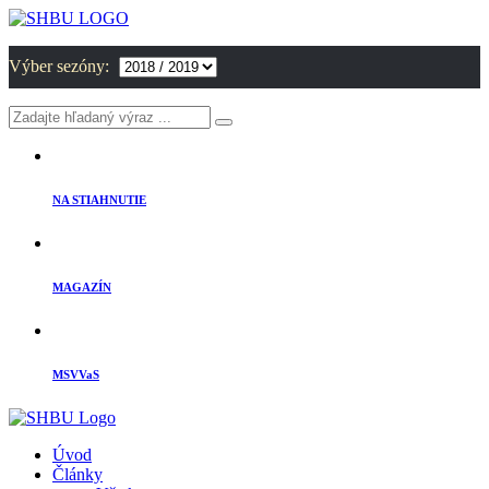
Výber sezóny:
NA STIAHNUTIE
MAGAZÍN
MSVVaS
Úvod
Články