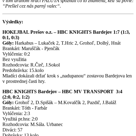
v tom druhom hráči PALUTA spoznali čo to znamená, keď sa povie:
“Prešiel cez nás parný valec“.
Výsledky:
HOKEJBAL Prešov o.z. – HBC KNIGHTS Bardejov 1:7 (1:3,
0:1, 0:3)
Góly:
Harkabus – Lukaček 2, T.Hric 2, Grohoľ, Dolhý, Hnát
Brankári: Maruščák - Pjenčák
Vylúčenia: 0:2
Bez využitia
Rozhodcovia: R.Čirč, J.Sokol
Predohrávka: 15.kolo
Mladíci dokázali držať krok s „nadupanou“ zostavou Bardejova len
v prostrednej časti hry.
HBC KNIGHTS Bardejov – HBC MV TRANSPORT 3:4
(2:0, 0:2, 1:2)
Góly:
Grohoľ 2, D.Spišák – M.Kovalčík 2, Pazdič, J.Baláž
Brankári: Tóth - Farbár
Vylúčenia: 2:3
Využitá pr.hra: 2:0
Rozhodcovia: M.Sála. Urbanec
Diváci: 57
Dohrávka: 13.kolo