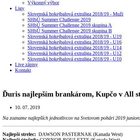
Výkonný výbor
Ligy
Slovenská hokejbalová extraliga 2018/19 - Muži
SHbÚ Summer Challenge 2019
SHbÚ Summer Challenge 2019 skupina A
SHbÚ Summer Challenge 2019 skupina B
Slovenská hokejbalová extraliga 2018/19 - U19
Slovenská hokejbalová extraliga 2018/19 - U16
Slovenská hokejbalová extraliga 2018/19 - U14
Slovenská hokejbalová extraliga 2018/19 - U12
Slovenská hokejbalová extraliga 2018/19 - U10
Live zápisy
Kontakt
Ďuris najlepším brankárom, Kupčo v All s
10. 07. 2019
Na zozname najlepších jednotlivcov na Svetovom pohári 2019 juniorov
Najlepší strelec:
DAWSON PASTERNAK (Kanada West)
Najlepší útočník:
CONNOR ROULETTE (Kanada West)