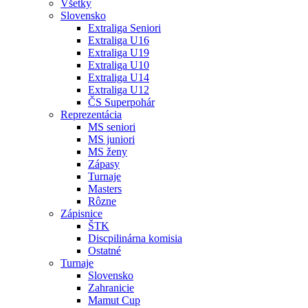
Všetky
Slovensko
Extraliga Seniori
Extraliga U16
Extraliga U19
Extraliga U10
Extraliga U14
Extraliga U12
ČS Superpohár
Reprezentácia
MS seniori
MS juniori
MS ženy
Zápasy
Turnaje
Masters
Rôzne
Zápisnice
ŠTK
Discpilinárna komisia
Ostatné
Turnaje
Slovensko
Zahranicie
Mamut Cup