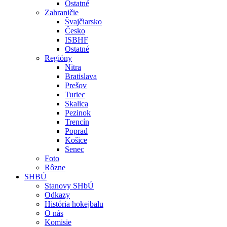
Ostatné
Zahraničie
Švajčiarsko
Česko
ISBHF
Ostatné
Regióny
Nitra
Bratislava
Prešov
Turiec
Skalica
Pezinok
Trencín
Poprad
Košice
Senec
Foto
Rôzne
SHBÚ
Stanovy SHbÚ
Odkazy
História hokejbalu
O nás
Komisie