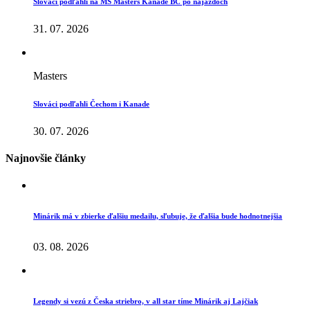
Slováci podľahli na MS Masters Kanade BC po nájazdoch
31. 07. 2026
Masters
Slováci podľahli Čechom i Kanade
30. 07. 2026
Najnovšie články
Minárik má v zbierke ďalšiu medailu, sľubuje, že ďalšia bude hodnotnejšia
03. 08. 2026
Legendy si vezú z Česka striebro, v all star tíme Minárik aj Lajčiak