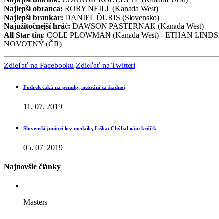
Najlepší obranca:
RORY NEILL (Kanada West)
Najlepší brankár:
DANIEL ĎURIS (Slovensko)
Najužitočnejší hráč:
DAWSON PASTERNAK (Kanada West)
All Star tím:
COLE PLOWMAN (Kanada West) - ETHAN LINDSAY
NOVOTNÝ (ČR)
Zdieľať na Facebooku
Zdieľať na Twitteri
Fodrek čaká na ponuky, nebráni sa žiadnej
11. 07. 2019
Slovenskí juniori bez medaile, Liška: Chýbal nám krôčik
05. 07. 2019
Najnovšie články
Masters