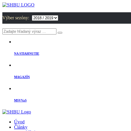
Výber sezóny:
NA STIAHNUTIE
MAGAZÍN
MSVVaS
Úvod
Články