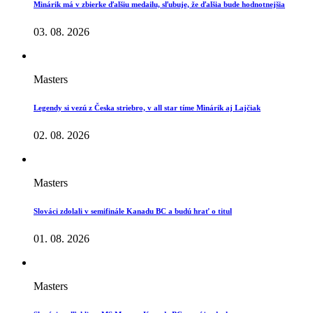
Minárik má v zbierke ďalšiu medailu, sľubuje, že ďalšia bude hodnotnejšia
03. 08. 2026
Masters
Legendy si vezú z Česka striebro, v all star tíme Minárik aj Lajčiak
02. 08. 2026
Masters
Slováci zdolali v semifinále Kanadu BC a budú hrať o titul
01. 08. 2026
Masters