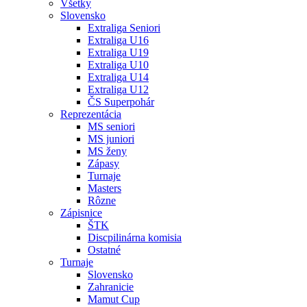
Všetky
Slovensko
Extraliga Seniori
Extraliga U16
Extraliga U19
Extraliga U10
Extraliga U14
Extraliga U12
ČS Superpohár
Reprezentácia
MS seniori
MS juniori
MS ženy
Zápasy
Turnaje
Masters
Rôzne
Zápisnice
ŠTK
Discpilinárna komisia
Ostatné
Turnaje
Slovensko
Zahranicie
Mamut Cup