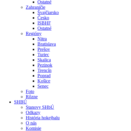
Ostatné
Zahraničie
Švajčiarsko
Česko
ISBHF
Ostatné
Regióny
Nitra
Bratislava
Prešov
Turiec
Skalica
Pezinok
Trencín
Poprad
Košice
Senec
Foto
Rôzne
SHBÚ
Stanovy SHbÚ
Odkazy
História hokejbalu
O nás
Komisie