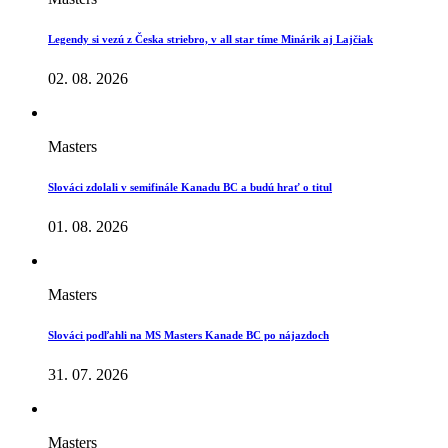
Legendy si vezú z Česka striebro, v all star tíme Minárik aj Lajčiak
02. 08. 2026
Masters
Slováci zdolali v semifinále Kanadu BC a budú hrať o titul
01. 08. 2026
Masters
Slováci podľahli na MS Masters Kanade BC po nájazdoch
31. 07. 2026
Masters