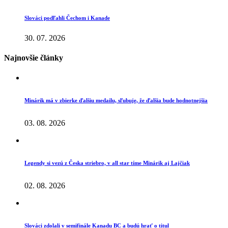
Slováci podľahli Čechom i Kanade
30. 07. 2026
Najnovšie články
Minárik má v zbierke ďalšiu medailu, sľubuje, že ďalšia bude hodnotnejšia
03. 08. 2026
Legendy si vezú z Česka striebro, v all star tíme Minárik aj Lajčiak
02. 08. 2026
Slováci zdolali v semifinále Kanadu BC a budú hrať o titul