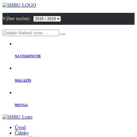
Výber sezóny:
NA STIAHNUTIE
MAGAZÍN
MSVVaS
Úvod
Články