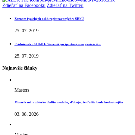
Zdieľať na Facebooku
Zdieľať na Twitteri
Zoznam fyzických osôb registrovaných v SHbÚ
25. 07. 2019
Príslušenstvo SHbÚ k Slovenským športovým organizáciám
25. 07. 2019
Najnovšie články
Masters
Minárik má v zbierke ďalšiu medailu, sľubuje, že ďalšia bude hodnotnejšia
03. 08. 2026
Masters