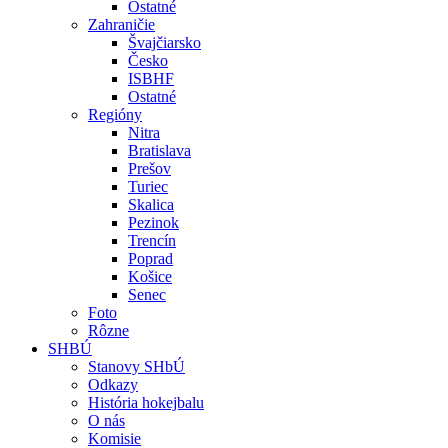
Ostatné
Zahraničie
Švajčiarsko
Česko
ISBHF
Ostatné
Regióny
Nitra
Bratislava
Prešov
Turiec
Skalica
Pezinok
Trencín
Poprad
Košice
Senec
Foto
Rôzne
SHBÚ
Stanovy SHbÚ
Odkazy
História hokejbalu
O nás
Komisie