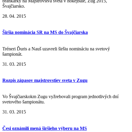
brankárky na Majstrovstvá sveta v hokejbale, Zug 2015,
Švajčiarsko.
28. 04. 2015
Širšia nominácia SR na MS do Švajčiarska
Tréneri Ďuris a Nauš uzavreli širšiu nomináciu na svetový
šampionát.
31. 03. 2015
Rozpis zápasov majstrovstiev sveta v Zugu
Vo Švajčiarskokm Zugu vyžrebovali program jednotlivých dní
svetového šampionátu.
31. 03. 2015
Česi oznámili mená širšieho výberu na MS