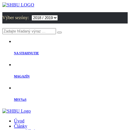
Výber sezóny:
NA STIAHNUTIE
MAGAZÍN
MSVVaS
Úvod
Články