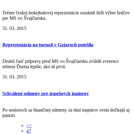
Tréner českej hokejbalovej reprezentácie oznámil širší výber hráčov
pre MS vo Švajčiarsku.
31. 03. 2015
Reprezentácia na turnaji v Gajaroch potešila
Druhú časť prípravy pred MS vo Švajčiarsku zvládli zverenci
trénera Ďurisa lepšie, ako tú prvú.
31. 03. 2015
Schválené odmeny pre úspešných juniorov
Po senioroch sa finančnej odmeny za titul majstrov sveta dočkajú aj
juniori.
<<
47