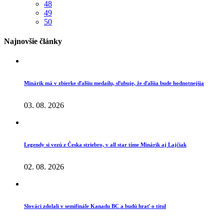
48
49
50
Najnovšie články
Minárik má v zbierke ďalšiu medailu, sľubuje, že ďalšia bude hodnotnejšia
03. 08. 2026
Legendy si vezú z Česka striebro, v all star tíme Minárik aj Lajčiak
02. 08. 2026
Slováci zdolali v semifinále Kanadu BC a budú hrať o titul