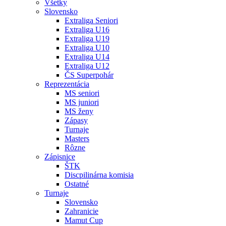
Všetky
Slovensko
Extraliga Seniori
Extraliga U16
Extraliga U19
Extraliga U10
Extraliga U14
Extraliga U12
ČS Superpohár
Reprezentácia
MS seniori
MS juniori
MS ženy
Zápasy
Turnaje
Masters
Rôzne
Zápisnice
ŠTK
Discpilinárna komisia
Ostatné
Turnaje
Slovensko
Zahranicie
Mamut Cup