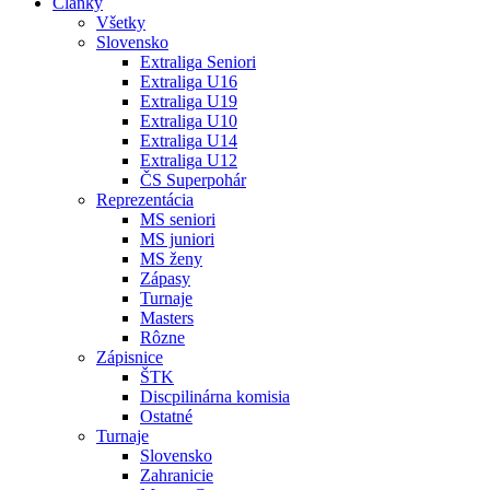
Články
Všetky
Slovensko
Extraliga Seniori
Extraliga U16
Extraliga U19
Extraliga U10
Extraliga U14
Extraliga U12
ČS Superpohár
Reprezentácia
MS seniori
MS juniori
MS ženy
Zápasy
Turnaje
Masters
Rôzne
Zápisnice
ŠTK
Discpilinárna komisia
Ostatné
Turnaje
Slovensko
Zahranicie