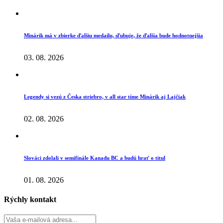
Minárik má v zbierke ďalšiu medailu, sľubuje, že ďalšia bude hodnotnejšia
03. 08. 2026
Legendy si vezú z Česka striebro, v all star tíme Minárik aj Lajčiak
02. 08. 2026
Slováci zdolali v semifinále Kanadu BC a budú hrať o titul
01. 08. 2026
Rýchly kontakt