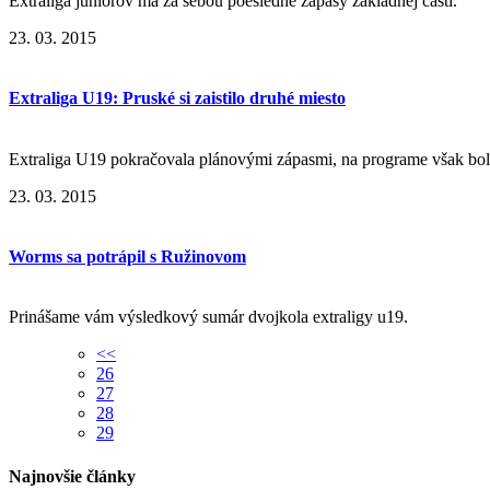
Extraliga juniorov má za sebou poesledné zápasy základnej časti.
23. 03. 2015
Extraliga U19: Pruské si zaistilo druhé miesto
Extraliga U19 pokračovala plánovými zápasmi, na programe však boli
23. 03. 2015
Worms sa potrápil s Ružinovom
Prinášame vám výsledkový sumár dvojkola extraligy u19.
<<
26
27
28
29
Najnovšie články