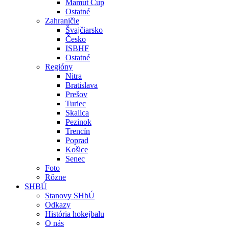
Mamut Cup
Ostatné
Zahraničie
Švajčiarsko
Česko
ISBHF
Ostatné
Regióny
Nitra
Bratislava
Prešov
Turiec
Skalica
Pezinok
Trencín
Poprad
Košice
Senec
Foto
Rôzne
SHBÚ
Stanovy SHbÚ
Odkazy
História hokejbalu
O nás