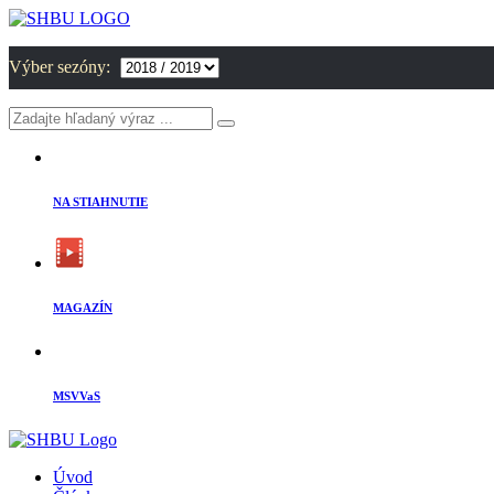
Výber sezóny:
NA STIAHNUTIE
MAGAZÍN
MSVVaS
Úvod