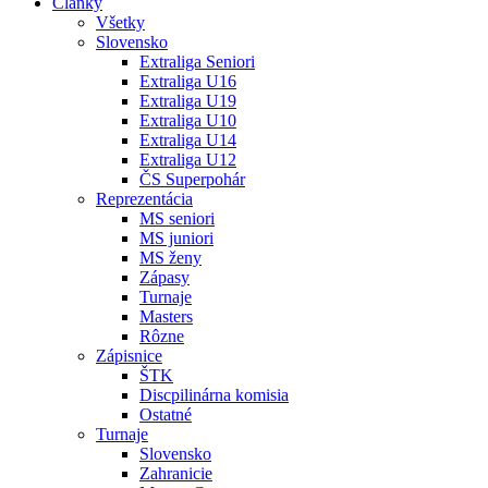
Články
Všetky
Slovensko
Extraliga Seniori
Extraliga U16
Extraliga U19
Extraliga U10
Extraliga U14
Extraliga U12
ČS Superpohár
Reprezentácia
MS seniori
MS juniori
MS ženy
Zápasy
Turnaje
Masters
Rôzne
Zápisnice
ŠTK
Discpilinárna komisia
Ostatné
Turnaje
Slovensko
Zahranicie