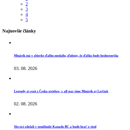
2
3
4
5
Najnovšie články
Minárik má v zbierke ďalšiu medailu, sľubuje, že ďalšia bude hodnotnejšia
03. 08. 2026
Legendy si vezú z Česka striebro, v all star tíme Minárik aj Lajčiak
02. 08. 2026
Slováci zdolali v semifinále Kanadu BC a budú hrať o titul