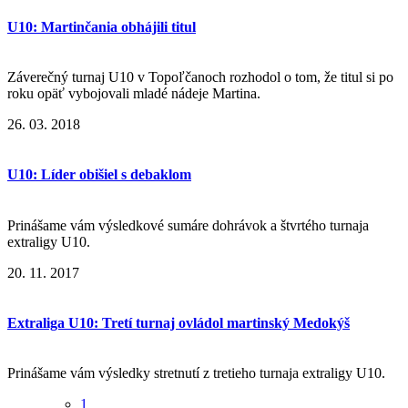
U10: Martinčania obhájili titul
Záverečný turnaj U10 v Topoľčanoch rozhodol o tom, že titul si po
roku opäť vybojovali mladé nádeje Martina.
26. 03. 2018
U10: Líder obišiel s debaklom
Prinášame vám výsledkové sumáre dohrávok a štvrtého turnaja
extraligy U10.
20. 11. 2017
Extraliga U10: Tretí turnaj ovládol martinský Medokýš
Prinášame vám výsledky stretnutí z tretieho turnaja extraligy U10.
1