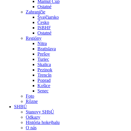
Mamut Cup
Ostatné
Zahraničie
Švajčiarsko
Česko
ISBHF
Ostatné
Regióny
Nitra
Bratislava
Prešov
Turiec
Skalica
Pezinok
Trencín
Poprad
Košice
Senec
Foto
Rôzne
SHBÚ
Stanovy SHbÚ
Odkazy
História hokejbalu
O nás