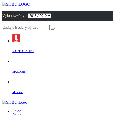
Výber sezóny:
NA STIAHNUTIE
MAGAZÍN
MSVVaS
Úvod