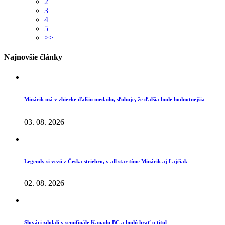
2
3
4
5
>>
Najnovšie články
Minárik má v zbierke ďalšiu medailu, sľubuje, že ďalšia bude hodnotnejšia
03. 08. 2026
Legendy si vezú z Česka striebro, v all star tíme Minárik aj Lajčiak
02. 08. 2026
Slováci zdolali v semifinále Kanadu BC a budú hrať o titul