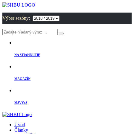
Výber sezóny:
NA STIAHNUTIE
MAGAZÍN
MSVVaS
Úvod
Články