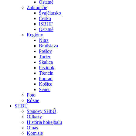
Ostatné
Zahraničie
Švajčiarsko
Česko
ISBHF
Ostatné
Regióny
Nitra
Bratislava
Prešov
Turiec
Skalica
Pezinok
Trencín
Poprad
Košice
Senec
Foto
Rôzne
SHBÚ
Stanovy SHbÚ
Odkazy
História hokejbalu
O nás
Komisie