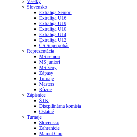
Všetky
Slovensko
Extraliga Seniori
Extraliga U16
Extraliga U19
Extraliga U10
Extraliga U14
Extraliga U12
ČS Superpohár
Reprezentácia
MS seniori
MS juniori
MS ženy
Zápasy
Turnaje
Masters
Rôzne
Zápisnice
ŠTK
Discpilinárna komisia
Ostatné
Turnaje
Slovensko
Zahranicie
Mamut Cup