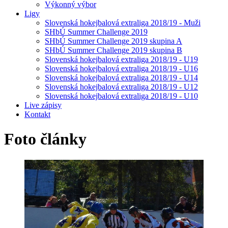
Výkonný výbor
Ligy
Slovenská hokejbalová extraliga 2018/19 - Muži
SHbÚ Summer Challenge 2019
SHbÚ Summer Challenge 2019 skupina A
SHbÚ Summer Challenge 2019 skupina B
Slovenská hokejbalová extraliga 2018/19 - U19
Slovenská hokejbalová extraliga 2018/19 - U16
Slovenská hokejbalová extraliga 2018/19 - U14
Slovenská hokejbalová extraliga 2018/19 - U12
Slovenská hokejbalová extraliga 2018/19 - U10
Live zápisy
Kontakt
Foto
články