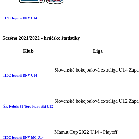
HBC Iepurii DNV U14
Sezóna 2021/2022 - hráčske štatistiky
Klub
Liga
Slovenská hokejbalová extraliga U14 Záp
HBC Iepurii DNV U14
Slovenská hokejbalová extraliga U12 Záp
ŠK Rebels 91 Topoľčany žltí U12
Mamut Cup 2022 U14 - Playoff
HBC Iepurii DNV MC U14