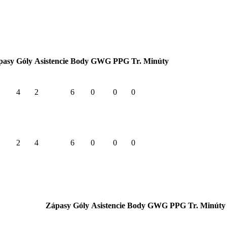
pasy
Góly
Asistencie
Body
GWG
PPG
Tr. Minúty
4
2
6
0
0
0
2
4
6
0
0
0
Zápasy
Góly
Asistencie
Body
GWG
PPG
Tr. Minúty