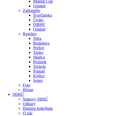
Mamut Cup
Ostatné
Zahraničie
Švajčiarsko
Česko
ISBHF
Ostatné
Regióny
Nitra
Bratislava
Prešov
Turiec
Skalica
Pezinok
Trencín
Poprad
Košice
Senec
Foto
Rôzne
SHBÚ
Stanovy SHbÚ
Odkazy
História hokejbalu
O nás