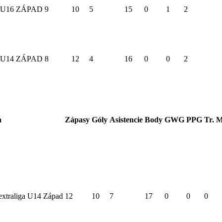
U16 ZÁPAD
9
10
5
15
0
1
2
U14 ZÁPAD
8
12
4
16
0
0
2
a
Zápasy
Góly
Asistencie
Body
GWG
PPG
Tr. 
extraliga U14 Západ
12
10
7
17
0
0
0