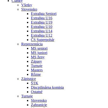
Články
Všetky
Slovensko
Extraliga Seniori
Extraliga U16
Extraliga U19
Extraliga U10
Extraliga U14
Extraliga U12
ČS Superpohár
Reprezentácia
MS seniori
MS juniori
MS ženy
Zápasy
Turnaje
Masters
Rôzne
Zápisnice
ŠTK
Discpilinárna komisia
Ostatné
Turnaje
Slovensko
Zahranicie