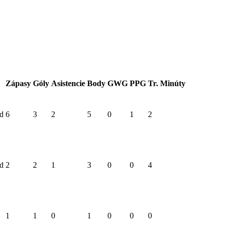
Zápasy
Góly
Asistencie
Body
GWG
PPG
Tr. Minúty
ad
6
3
2
5
0
1
2
ad
2
2
1
3
0
0
4
1
1
0
1
0
0
0