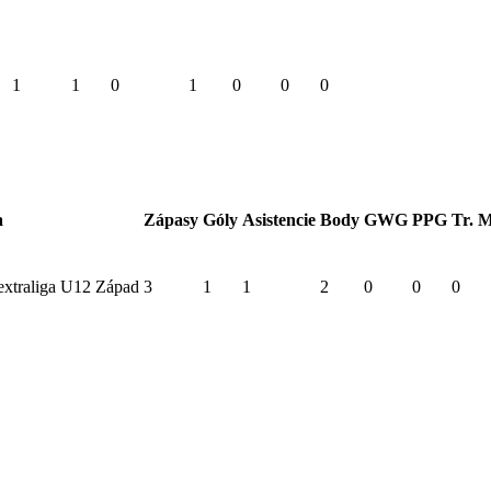
1
1
0
1
0
0
0
a
Zápasy
Góly
Asistencie
Body
GWG
PPG
Tr. 
extraliga U12 Západ
3
1
1
2
0
0
0