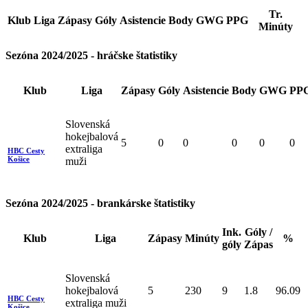
Tr.
Klub
Liga
Zápasy
Góly
Asistencie
Body
GWG
PPG
Minúty
Sezóna 2024/2025 - hráčske štatistiky
Klub
Liga
Zápasy
Góly
Asistencie
Body
GWG
PP
Slovenská
hokejbalová
5
0
0
0
0
0
extraliga
HBC Cesty
Košice
muži
Sezóna 2024/2025 - brankárske štatistiky
Ink.
Góly /
Klub
Liga
Zápasy
Minúty
%
góly
Zápas
Slovenská
hokejbalová
5
230
9
1.8
96.09
HBC Cesty
extraliga muži
Košice