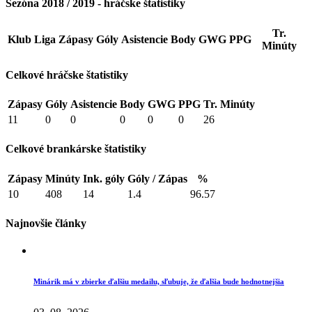
Sezóna 2018 / 2019 - hráčske štatistiky
Tr.
Klub
Liga
Zápasy
Góly
Asistencie
Body
GWG
PPG
Minúty
Celkové hráčske štatistiky
Zápasy
Góly
Asistencie
Body
GWG
PPG
Tr. Minúty
11
0
0
0
0
0
26
Celkové brankárske štatistiky
Zápasy
Minúty
Ink. góly
Góly / Zápas
%
10
408
14
1.4
96.57
Najnovšie články
Minárik má v zbierke ďalšiu medailu, sľubuje, že ďalšia bude hodnotnejšia