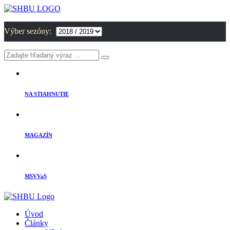
Výber sezóny:
NA STIAHNUTIE
MAGAZÍN
MSVVaS
Úvod
Články