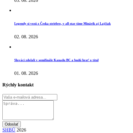
03. 08. 2026
Legendy si vezú z Česka striebro, v all star tíme Minárik aj Lajčiak
02. 08. 2026
Slováci zdolali v semifinále Kanadu BC a budú hrať o titul
01. 08. 2026
Rýchly kontakt
Odoslať
SHBÚ
2026