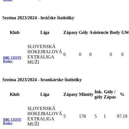
Sezóna 2023/2024 - hráčske štatistiky
Klub
Liga
Zápasy
Góly
Asistencie
Body
GW
SLOVENSKÁ
HOKEJBALOVÁ
6
0
0
0
0
EXTRALIGA
HBC CESTY
Košice
MUŽI
Sezóna 2023/2024 - brankárske štatistiky
Ink.
Góly /
Klub
Liga
Zápasy
Minúty
%
góly
Zápas
SLOVENSKÁ
HOKEJBALOVÁ
5
178
5
1
97.19
EXTRALIGA
HBC CESTY
Košice
MUŽI