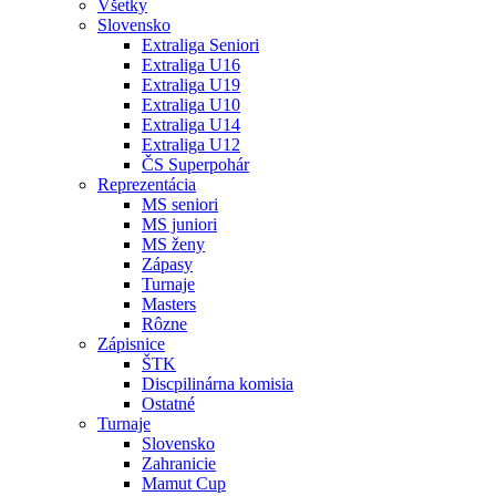
Všetky
Slovensko
Extraliga Seniori
Extraliga U16
Extraliga U19
Extraliga U10
Extraliga U14
Extraliga U12
ČS Superpohár
Reprezentácia
MS seniori
MS juniori
MS ženy
Zápasy
Turnaje
Masters
Rôzne
Zápisnice
ŠTK
Discpilinárna komisia
Ostatné
Turnaje
Slovensko
Zahranicie
Mamut Cup