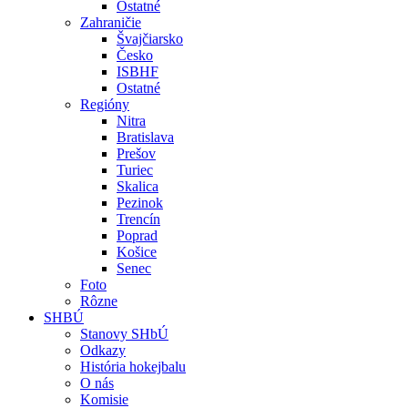
Ostatné
Zahraničie
Švajčiarsko
Česko
ISBHF
Ostatné
Regióny
Nitra
Bratislava
Prešov
Turiec
Skalica
Pezinok
Trencín
Poprad
Košice
Senec
Foto
Rôzne
SHBÚ
Stanovy SHbÚ
Odkazy
História hokejbalu
O nás
Komisie