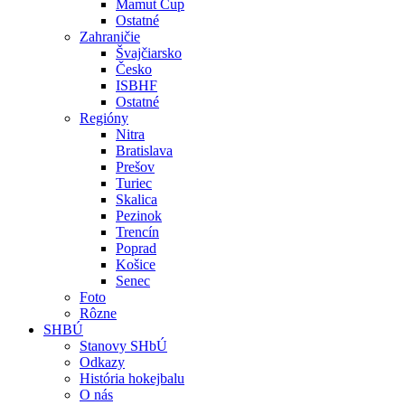
Mamut Cup
Ostatné
Zahraničie
Švajčiarsko
Česko
ISBHF
Ostatné
Regióny
Nitra
Bratislava
Prešov
Turiec
Skalica
Pezinok
Trencín
Poprad
Košice
Senec
Foto
Rôzne
SHBÚ
Stanovy SHbÚ
Odkazy
História hokejbalu
O nás