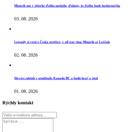
Minárik má v zbierke ďalšiu medailu, sľubuje, že ďalšia bude hodnotnejšia
03. 08. 2026
Legendy si vezú z Česka striebro, v all star tíme Minárik aj Lajčiak
02. 08. 2026
Slováci zdolali v semifinále Kanadu BC a budú hrať o titul
01. 08. 2026
Rýchly kontakt