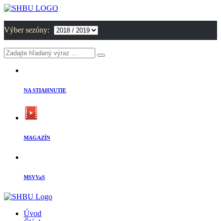
Výber sezóny:
NA STIAHNUTIE
MAGAZÍN
MSVVaS
Úvod