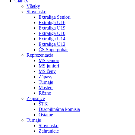
Články
Všetky
Slovensko
Extraliga Seniori
Extraliga U16
Extraliga U19
Extraliga U10
Extraliga U14
Extraliga U12
ČS Superpohár
Reprezentácia
MS seniori
MS juniori
MS ženy
Zápasy
Turnaje
Masters
Rôzne
Zápisnice
ŠTK
Discpilinárna komisia
Ostatné
Turnaje
Slovensko
Zahranicie