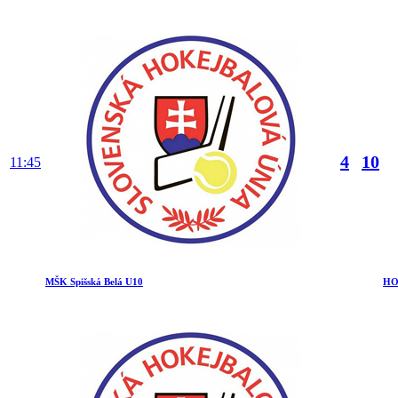
4
10
11:45
MŠK Spišská Belá U10
HO