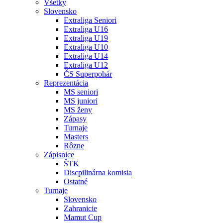
Všetky
Slovensko
Extraliga Seniori
Extraliga U16
Extraliga U19
Extraliga U10
Extraliga U14
Extraliga U12
ČS Superpohár
Reprezentácia
MS seniori
MS juniori
MS ženy
Zápasy
Turnaje
Masters
Rôzne
Zápisnice
ŠTK
Discpilinárna komisia
Ostatné
Turnaje
Slovensko
Zahranicie
Mamut Cup