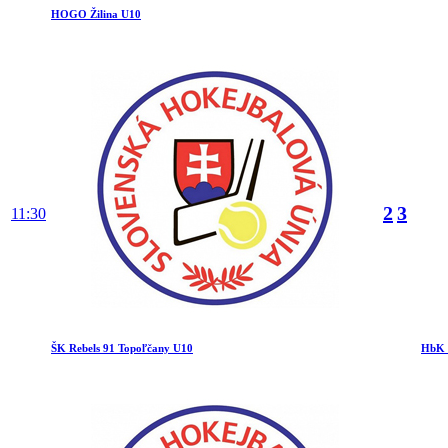
HOGO Žilina U10
2
3
11:30
ŠK Rebels 91 Topoľčany U10
HbK 