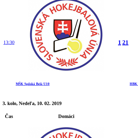
1
21
13:30
MŠK Spišská Belá U10
HBK 
3. kolo, Nedeľa, 10. 02. 2019
Čas
Domáci