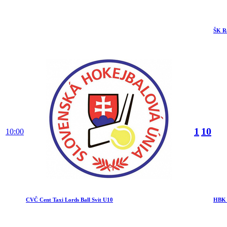
ŠK R
1
10
10:00
CVČ Cent Taxi Lords Ball Svit U10
HBK 