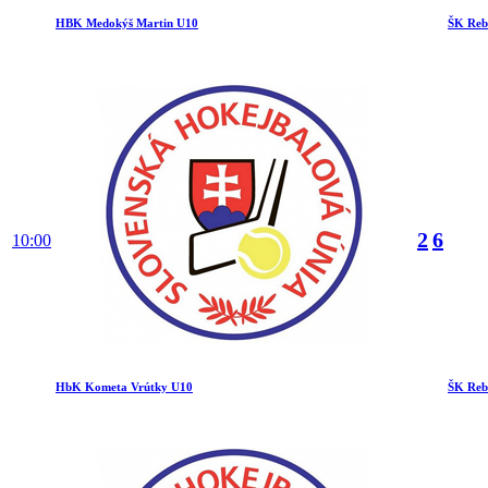
HBK Medokýš Martin U10
ŠK Reb
2
6
10:00
HbK Kometa Vrútky U10
ŠK Reb