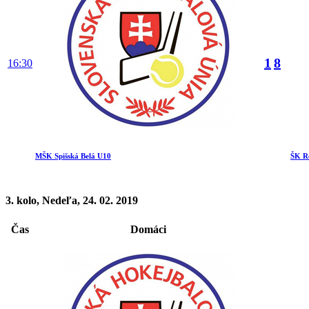
1
8
16:30
MŠK Spišská Belá U10
ŠK R
3. kolo, Nedeľa, 24. 02. 2019
Čas
Domáci