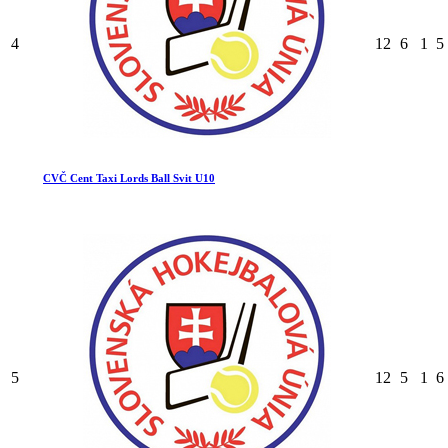
4
12
6
1
5
CVČ Cent Taxi Lords Ball Svit U10
5
12
5
1
6