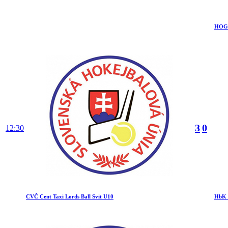
HOGO
3
0
12:30
CVČ Cent Taxi Lords Ball Svit U10
HbK 