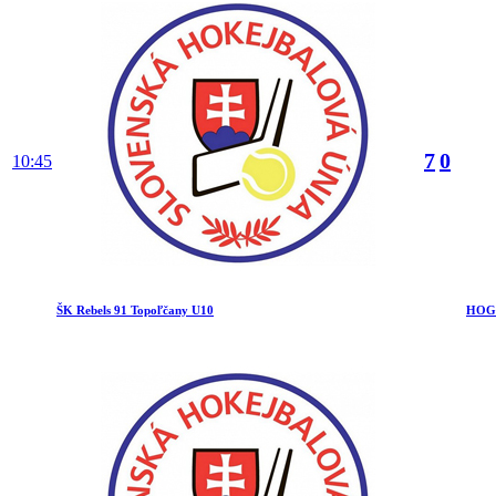
7
0
10:45
ŠK Rebels 91 Topoľčany U10
HOGO