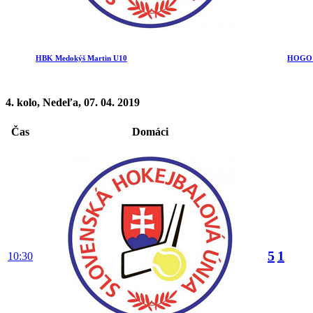
HBK Medokýš Martin U10
HOGO Ž
4. kolo, Nedeľa, 07. 04. 2019
Čas
Domáci
5
1
10:30