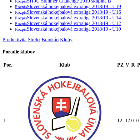
SHbÚ Summer Challenge 2019 skupina B
Rozpis
Slovenská hokejbalová extraliga 2018/19 - U19
Rozpis
Slovenská hokejbalová extraliga 2018/19 - U16
Rozpis
Slovenská hokejbalová extraliga 2018/19 - U14
Rozpis
Slovenská hokejbalová extraliga 2018/19 - U12
Rozpis
Slovenská hokejbalová extraliga 2018/19 - U10
Rozpis
Produktivita
Strelci
Brankári
Kluby
Poradie klubov
Por.
Klub
PZ
V
R
1
12
12
0
0