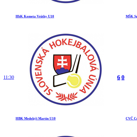
HbK Kometa Vrútky U10
MŠK Sp
6
0
11:30
HBK Medokýš Martin U10
CVČ Cen