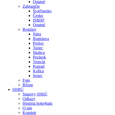
Ostatné
Zahraničie
Švajčiarsko
Česko
ISBHF
Ostatné
Regióny
Nitra
Bratislava
Prešov
Turiec
Skalica
Pezinok
Trencín
Poprad
Košice
Senec
Foto
Rôzne
SHBÚ
Stanovy SHbÚ
Odkazy
História hokejbalu
O nás
Komisie