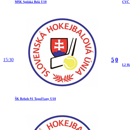
MŠK Spišská Belá U10
CVČ C
5
0
15:30
L2 H
ŠK Rebels 91 Topoľčany U10