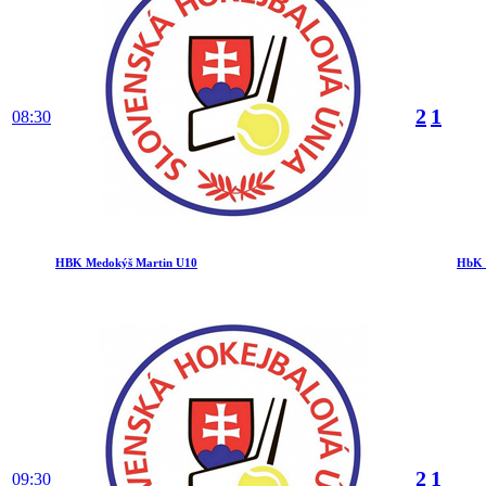
2
1
08:30
HBK Medokýš Martin U10
HbK 
2
1
09:30