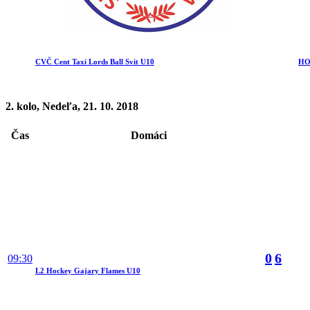
CVČ Cent Taxi Lords Ball Svit U10
HO
2. kolo, Nedeľa, 21. 10. 2018
Čas
Domáci
0
6
09:30
L2 Hockey Gajary Flames U10