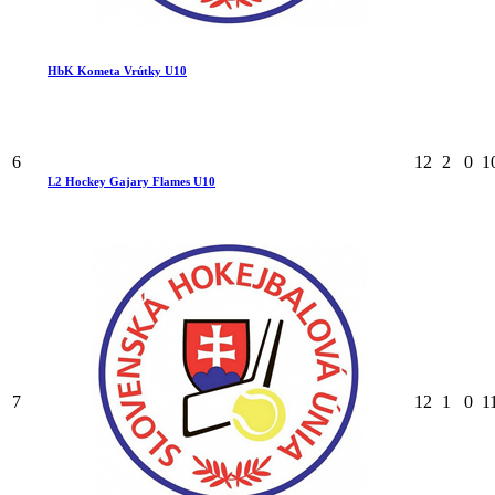
HbK Kometa Vrútky U10
6
12
2
0
1
L2 Hockey Gajary Flames U10
7
12
1
0
1