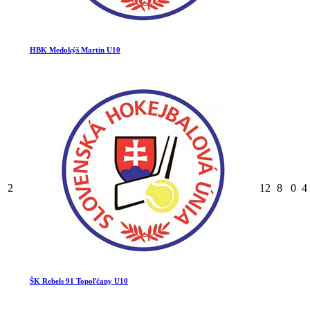
HBK Medokýš Martin U10
2
12
8
0
4
ŠK Rebels 91 Topoľčany U10