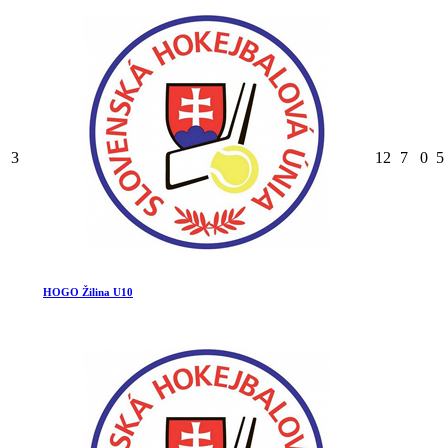
3
12
7
0
5
HOGO Žilina U10