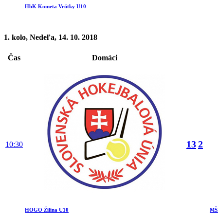
HbK Kometa Vrútky U10
1. kolo, Nedeľa, 14. 10. 2018
Čas
Domáci
13
2
10:30
HOGO Žilina U10
MŠK