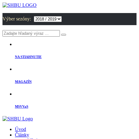
Výber sezóny:
NA STIAHNUTIE
MAGAZÍN
MSVVaS
Úvod
Články