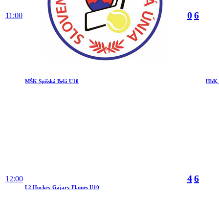
0
6
11:00
MŠK Spišská Belá U10
HbK 
4
6
12:00
L2 Hockey Gajary Flames U10