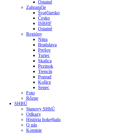
Ostatné
Zahraničie
Švajčiarsko
Česko
ISBHF
Ostatné
Regióny
Nitra
Bratislava
Prešov
Turiec
Skalica
Pezinok
Trencín
Poprad
Košice
Senec
Foto
Rôzne
SHBÚ
Stanovy SHbÚ
Odkazy
História hokejbalu
O nás
Komisie