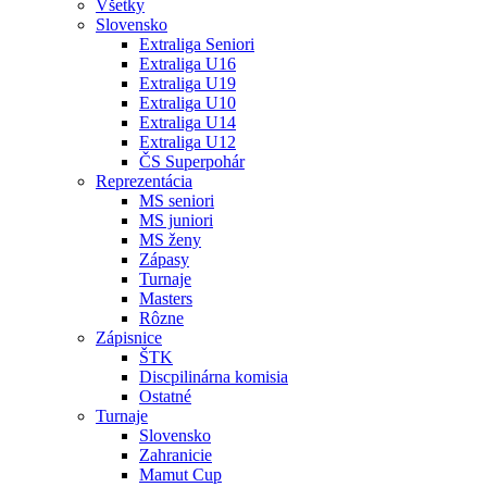
Všetky
Slovensko
Extraliga Seniori
Extraliga U16
Extraliga U19
Extraliga U10
Extraliga U14
Extraliga U12
ČS Superpohár
Reprezentácia
MS seniori
MS juniori
MS ženy
Zápasy
Turnaje
Masters
Rôzne
Zápisnice
ŠTK
Discpilinárna komisia
Ostatné
Turnaje
Slovensko
Zahranicie
Mamut Cup