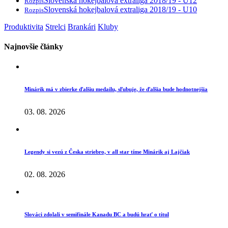
Slovenská hokejbalová extraliga 2018/19 - U12
Rozpis
Slovenská hokejbalová extraliga 2018/19 - U10
Rozpis
Produktivita
Strelci
Brankári
Kluby
Najnovšie články
Minárik má v zbierke ďalšiu medailu, sľubuje, že ďalšia bude hodnotnejšia
03. 08. 2026
Legendy si vezú z Česka striebro, v all star tíme Minárik aj Lajčiak
02. 08. 2026
Slováci zdolali v semifinále Kanadu BC a budú hrať o titul