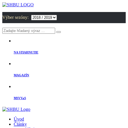
Výber sezóny:
NA STIAHNUTIE
MAGAZÍN
MSVVaS
Úvod
Články