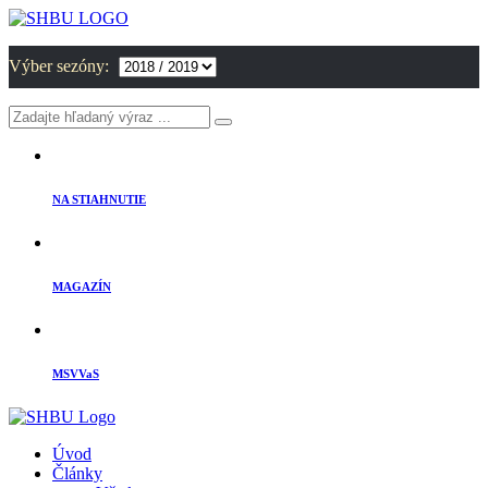
Výber sezóny:
NA STIAHNUTIE
MAGAZÍN
MSVVaS
Úvod
Články