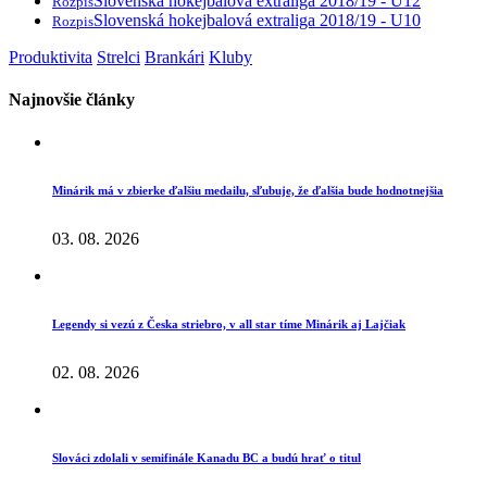
Slovenská hokejbalová extraliga 2018/19 - U12
Rozpis
Slovenská hokejbalová extraliga 2018/19 - U10
Rozpis
Produktivita
Strelci
Brankári
Kluby
Najnovšie články
Minárik má v zbierke ďalšiu medailu, sľubuje, že ďalšia bude hodnotnejšia
03. 08. 2026
Legendy si vezú z Česka striebro, v all star tíme Minárik aj Lajčiak
02. 08. 2026
Slováci zdolali v semifinále Kanadu BC a budú hrať o titul