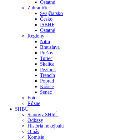
Ostatné
Zahraničie
Švajčiarsko
Česko
ISBHF
Ostatné
Regióny
Nitra
Bratislava
Prešov
Turiec
Skalica
Pezinok
Trencín
Poprad
Košice
Senec
Foto
Rôzne
SHBÚ
Stanovy SHbÚ
Odkazy
História hokejbalu
O nás
Komisie