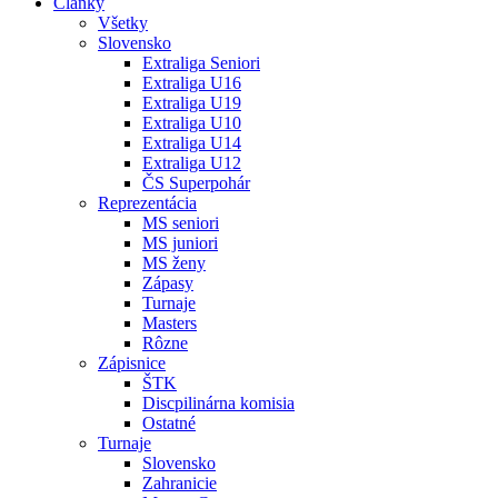
Články
Všetky
Slovensko
Extraliga Seniori
Extraliga U16
Extraliga U19
Extraliga U10
Extraliga U14
Extraliga U12
ČS Superpohár
Reprezentácia
MS seniori
MS juniori
MS ženy
Zápasy
Turnaje
Masters
Rôzne
Zápisnice
ŠTK
Discpilinárna komisia
Ostatné
Turnaje
Slovensko
Zahranicie