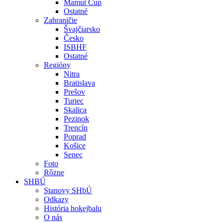
Mamut Cup
Ostatné
Zahraničie
Švajčiarsko
Česko
ISBHF
Ostatné
Regióny
Nitra
Bratislava
Prešov
Turiec
Skalica
Pezinok
Trencín
Poprad
Košice
Senec
Foto
Rôzne
SHBÚ
Stanovy SHbÚ
Odkazy
História hokejbalu
O nás