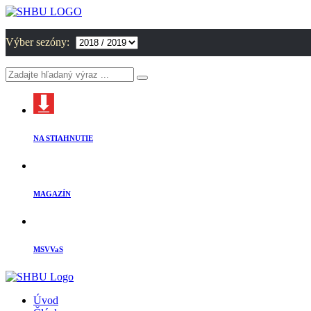
Výber sezóny:
NA STIAHNUTIE
MAGAZÍN
MSVVaS
Úvod