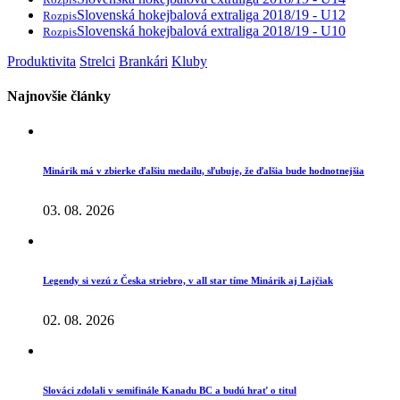
Slovenská hokejbalová extraliga 2018/19 - U12
Rozpis
Slovenská hokejbalová extraliga 2018/19 - U10
Rozpis
Produktivita
Strelci
Brankári
Kluby
Najnovšie články
Minárik má v zbierke ďalšiu medailu, sľubuje, že ďalšia bude hodnotnejšia
03. 08. 2026
Legendy si vezú z Česka striebro, v all star tíme Minárik aj Lajčiak
02. 08. 2026
Slováci zdolali v semifinále Kanadu BC a budú hrať o titul