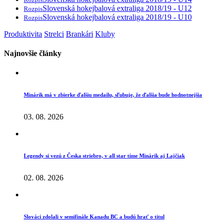
Slovenská hokejbalová extraliga 2018/19 - U12
Rozpis
Slovenská hokejbalová extraliga 2018/19 - U10
Rozpis
Produktivita
Strelci
Brankári
Kluby
Najnovšie články
Minárik má v zbierke ďalšiu medailu, sľubuje, že ďalšia bude hodnotnejšia
03. 08. 2026
Legendy si vezú z Česka striebro, v all star tíme Minárik aj Lajčiak
02. 08. 2026
Slováci zdolali v semifinále Kanadu BC a budú hrať o titul