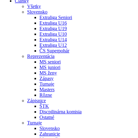
Články
Všetky
Slovensko
Extraliga Seniori
Extraliga U16
Extraliga U19
Extraliga U10
Extraliga U14
Extraliga U12
ČS Superpohár
Reprezentácia
MS seniori
MS juniori
MS ženy
Zápasy
Turnaje
Masters
Rôzne
Zápisnice
ŠTK
Discpilinárna komisia
Ostatné
Turnaje
Slovensko
Zahranicie