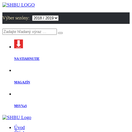
Výber sezóny:
NA STIAHNUTIE
MAGAZÍN
MSVVaS
Úvod