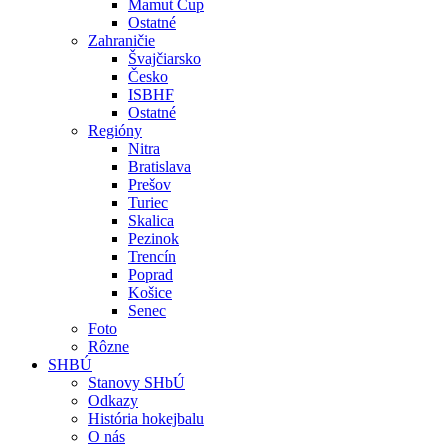
Mamut Cup
Ostatné
Zahraničie
Švajčiarsko
Česko
ISBHF
Ostatné
Regióny
Nitra
Bratislava
Prešov
Turiec
Skalica
Pezinok
Trencín
Poprad
Košice
Senec
Foto
Rôzne
SHBÚ
Stanovy SHbÚ
Odkazy
História hokejbalu
O nás