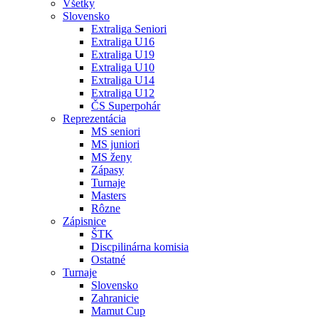
Všetky
Slovensko
Extraliga Seniori
Extraliga U16
Extraliga U19
Extraliga U10
Extraliga U14
Extraliga U12
ČS Superpohár
Reprezentácia
MS seniori
MS juniori
MS ženy
Zápasy
Turnaje
Masters
Rôzne
Zápisnice
ŠTK
Discpilinárna komisia
Ostatné
Turnaje
Slovensko
Zahranicie
Mamut Cup