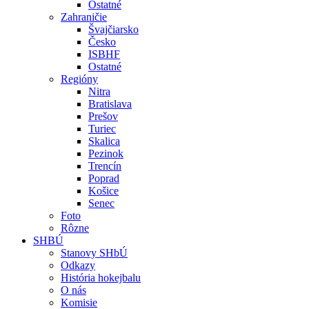
Ostatné
Zahraničie
Švajčiarsko
Česko
ISBHF
Ostatné
Regióny
Nitra
Bratislava
Prešov
Turiec
Skalica
Pezinok
Trencín
Poprad
Košice
Senec
Foto
Rôzne
SHBÚ
Stanovy SHbÚ
Odkazy
História hokejbalu
O nás
Komisie