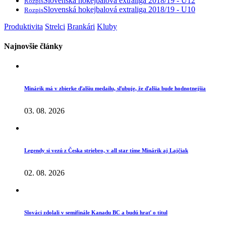
Slovenská hokejbalová extraliga 2018/19 - U12
Rozpis
Slovenská hokejbalová extraliga 2018/19 - U10
Rozpis
Produktivita
Strelci
Brankári
Kluby
Najnovšie články
Minárik má v zbierke ďalšiu medailu, sľubuje, že ďalšia bude hodnotnejšia
03. 08. 2026
Legendy si vezú z Česka striebro, v all star tíme Minárik aj Lajčiak
02. 08. 2026
Slováci zdolali v semifinále Kanadu BC a budú hrať o titul