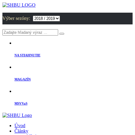
Výber sezóny:
NA STIAHNUTIE
MAGAZÍN
MSVVaS
Úvod
Články