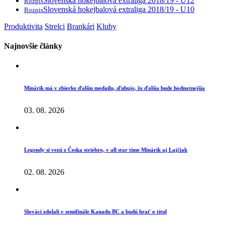
Slovenská hokejbalová extraliga 2018/19 - U12
Rozpis
Slovenská hokejbalová extraliga 2018/19 - U10
Rozpis
Produktivita
Strelci
Brankári
Kluby
Najnovšie články
Minárik má v zbierke ďalšiu medailu, sľubuje, že ďalšia bude hodnotnejšia
03. 08. 2026
Legendy si vezú z Česka striebro, v all star tíme Minárik aj Lajčiak
02. 08. 2026
Slováci zdolali v semifinále Kanadu BC a budú hrať o titul