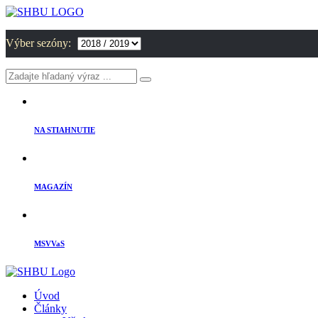
Výber sezóny:
NA STIAHNUTIE
MAGAZÍN
MSVVaS
Úvod
Články