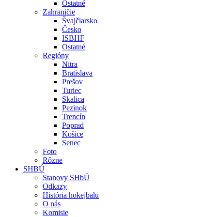
Ostatné
Zahraničie
Švajčiarsko
Česko
ISBHF
Ostatné
Regióny
Nitra
Bratislava
Prešov
Turiec
Skalica
Pezinok
Trencín
Poprad
Košice
Senec
Foto
Rôzne
SHBÚ
Stanovy SHbÚ
Odkazy
História hokejbalu
O nás
Komisie