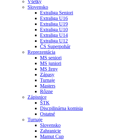
Všetky
Slovensko
Extraliga Seniori
Extraliga U16
Extraliga U19
Extraliga U10
Extraliga U14
Extraliga U12
ČS Superpohár
Reprezentácia
MS seniori
MS juniori
MS ženy
Zápasy
Turnaje
Masters
Rôzne
Zápisnice
ŠTK
Discpilinárna komisia
Ostatné
Turnaje
Slovensko
Zahranicie
Mamut Cup