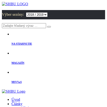
Výber sezóny:
NA STIAHNUTIE
MAGAZÍN
MSVVaS
Úvod
Články