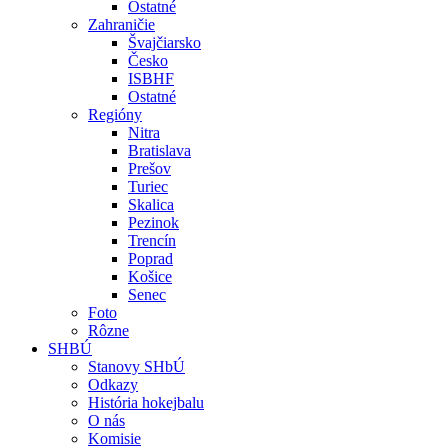
Ostatné
Zahraničie
Švajčiarsko
Česko
ISBHF
Ostatné
Regióny
Nitra
Bratislava
Prešov
Turiec
Skalica
Pezinok
Trencín
Poprad
Košice
Senec
Foto
Rôzne
SHBÚ
Stanovy SHbÚ
Odkazy
História hokejbalu
O nás
Komisie