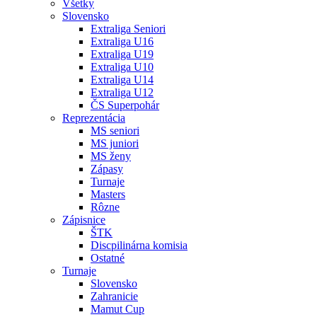
Všetky
Slovensko
Extraliga Seniori
Extraliga U16
Extraliga U19
Extraliga U10
Extraliga U14
Extraliga U12
ČS Superpohár
Reprezentácia
MS seniori
MS juniori
MS ženy
Zápasy
Turnaje
Masters
Rôzne
Zápisnice
ŠTK
Discpilinárna komisia
Ostatné
Turnaje
Slovensko
Zahranicie
Mamut Cup