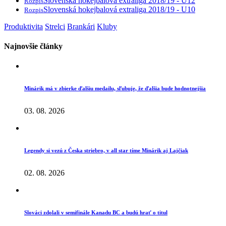
Slovenská hokejbalová extraliga 2018/19 - U12
Rozpis
Slovenská hokejbalová extraliga 2018/19 - U10
Rozpis
Produktivita
Strelci
Brankári
Kluby
Najnovšie články
Minárik má v zbierke ďalšiu medailu, sľubuje, že ďalšia bude hodnotnejšia
03. 08. 2026
Legendy si vezú z Česka striebro, v all star tíme Minárik aj Lajčiak
02. 08. 2026
Slováci zdolali v semifinále Kanadu BC a budú hrať o titul