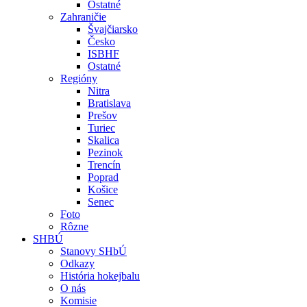
Ostatné
Zahraničie
Švajčiarsko
Česko
ISBHF
Ostatné
Regióny
Nitra
Bratislava
Prešov
Turiec
Skalica
Pezinok
Trencín
Poprad
Košice
Senec
Foto
Rôzne
SHBÚ
Stanovy SHbÚ
Odkazy
História hokejbalu
O nás
Komisie