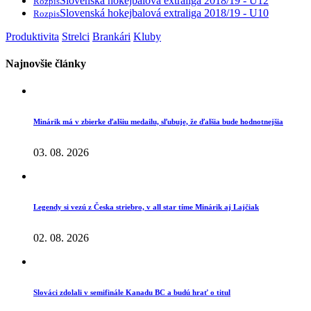
Slovenská hokejbalová extraliga 2018/19 - U12
Rozpis
Slovenská hokejbalová extraliga 2018/19 - U10
Rozpis
Produktivita
Strelci
Brankári
Kluby
Najnovšie články
Minárik má v zbierke ďalšiu medailu, sľubuje, že ďalšia bude hodnotnejšia
03. 08. 2026
Legendy si vezú z Česka striebro, v all star tíme Minárik aj Lajčiak
02. 08. 2026
Slováci zdolali v semifinále Kanadu BC a budú hrať o titul