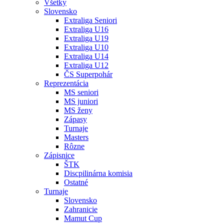
Všetky
Slovensko
Extraliga Seniori
Extraliga U16
Extraliga U19
Extraliga U10
Extraliga U14
Extraliga U12
ČS Superpohár
Reprezentácia
MS seniori
MS juniori
MS ženy
Zápasy
Turnaje
Masters
Rôzne
Zápisnice
ŠTK
Discpilinárna komisia
Ostatné
Turnaje
Slovensko
Zahranicie
Mamut Cup