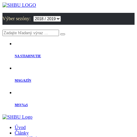
Výber sezóny:
NA STIAHNUTIE
MAGAZÍN
MSVVaS
Úvod
Články