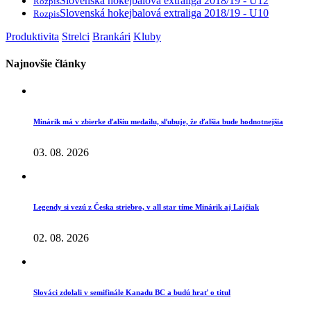
Slovenská hokejbalová extraliga 2018/19 - U12
Rozpis
Slovenská hokejbalová extraliga 2018/19 - U10
Rozpis
Produktivita
Strelci
Brankári
Kluby
Najnovšie články
Minárik má v zbierke ďalšiu medailu, sľubuje, že ďalšia bude hodnotnejšia
03. 08. 2026
Legendy si vezú z Česka striebro, v all star tíme Minárik aj Lajčiak
02. 08. 2026
Slováci zdolali v semifinále Kanadu BC a budú hrať o titul