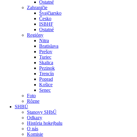
Ostatné
Zahraničie
Švajčiarsko
Česko
ISBHF
Ostatné
Regióny
Nitra
Bratislava
Prešov
Turiec
Skalica
Pezinok
Trencín
Poprad
Košice
Senec
Foto
Rôzne
SHBÚ
Stanovy SHbÚ
Odkazy
História hokejbalu
O nás
Komisie