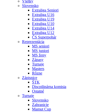
Všetky
Slovensko
Extraliga Seniori
Extraliga U16
Extraliga U19
Extraliga U10
Extraliga U14
Extraliga U12
ČS Superpohár
Reprezentácia
MS seniori
MS juniori
MS ženy
Zápasy
Turnaje
Masters
Rôzne
Zápisnice
ŠTK
Discpilinárna komisia
Ostatné
Turnaje
Slovensko
Zahranicie
Mamut Cup