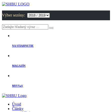
Výber sezóny:
NA STIAHNUTIE
MAGAZÍN
MSVVaS
Úvod
Články