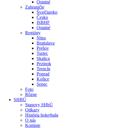
Ostatné
Zahraničie
Švajčiarsko
Česko
ISBHF
Ostatné
Regióny
Nitra
Bratislava
Prešov
Turiec
Skalica
Pezinok
Trencín
Poprad
Košice
Senec
Foto
Rôzne
SHBÚ
Stanovy SHbÚ
Odkazy
História hokejbalu
O nás
Komisie