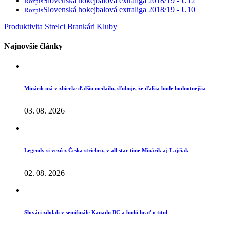
Slovenská hokejbalová extraliga 2018/19 - U12
Rozpis
Slovenská hokejbalová extraliga 2018/19 - U10
Rozpis
Produktivita
Strelci
Brankári
Kluby
Najnovšie články
Minárik má v zbierke ďalšiu medailu, sľubuje, že ďalšia bude hodnotnejšia
03. 08. 2026
Legendy si vezú z Česka striebro, v all star tíme Minárik aj Lajčiak
02. 08. 2026
Slováci zdolali v semifinále Kanadu BC a budú hrať o titul