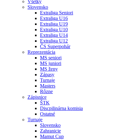
Všetky
Slovensko
Extraliga Seniori
Extraliga U16
Extraliga U19
Extraliga U10
Extraliga U14
Extraliga U12
ČS Superpohár
Reprezentácia
MS seniori
MS juniori
MS ženy
Zápasy
Turnaje
Masters
Rôzne
Zápisnice
ŠTK
Discpilinárna komisia
Ostatné
Turnaje
Slovensko
Zahranicie
Mamut Cup