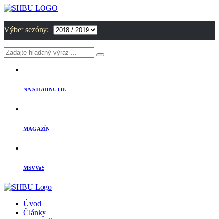
Výber sezóny:
NA STIAHNUTIE
MAGAZÍN
MSVVaS
Úvod
Články