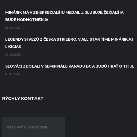
MINÁRIK MÁ V ZBIERKE ĎALŠIU MEDAILU, SĽUBUJE, ŽE ĎALŠIA
BUDE HODNOTNEJŠIA
03. 08. 2026
LEGENDY SI VEZÚ Z ČESKA STRIEBRO, V ALL STAR TÍME MINÁRIK AJ
LAJČIAK
02. 08. 2026
SLOVÁCI ZDOLALI V SEMIFINÁLE KANADU BC A BUDÚ HRAŤ O TITUL
01. 08. 2026
RÝCHLY KONTAKT