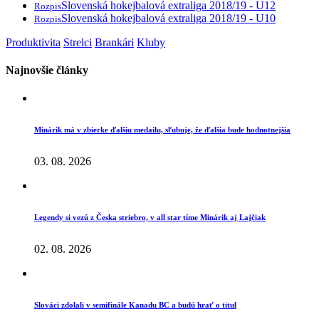
Slovenská hokejbalová extraliga 2018/19 - U12
Rozpis
Slovenská hokejbalová extraliga 2018/19 - U10
Rozpis
Produktivita
Strelci
Brankári
Kluby
Najnovšie články
Minárik má v zbierke ďalšiu medailu, sľubuje, že ďalšia bude hodnotnejšia
03. 08. 2026
Legendy si vezú z Česka striebro, v all star tíme Minárik aj Lajčiak
02. 08. 2026
Slováci zdolali v semifinále Kanadu BC a budú hrať o titul