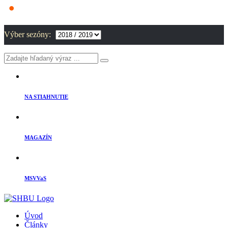
Výber sezóny:
NA STIAHNUTIE
MAGAZÍN
MSVVaS
Úvod
Články