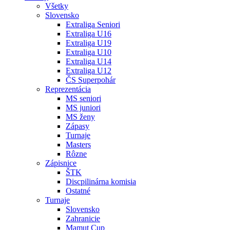
Všetky
Slovensko
Extraliga Seniori
Extraliga U16
Extraliga U19
Extraliga U10
Extraliga U14
Extraliga U12
ČS Superpohár
Reprezentácia
MS seniori
MS juniori
MS ženy
Zápasy
Turnaje
Masters
Rôzne
Zápisnice
ŠTK
Discpilinárna komisia
Ostatné
Turnaje
Slovensko
Zahranicie
Mamut Cup