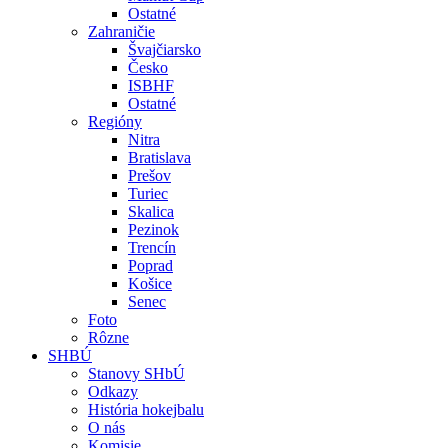
Ostatné
Zahraničie
Švajčiarsko
Česko
ISBHF
Ostatné
Regióny
Nitra
Bratislava
Prešov
Turiec
Skalica
Pezinok
Trencín
Poprad
Košice
Senec
Foto
Rôzne
SHBÚ
Stanovy SHbÚ
Odkazy
História hokejbalu
O nás
Komisie