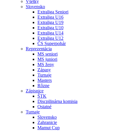
Všetky
Slovensko
Extraliga Seniori
Extraliga U16
Extraliga U19
Extraliga U10
Extraliga U14
Extraliga U12
ČS Superpohár
Reprezentácia
MS seniori
MS juniori
MS ženy
Zápasy
Turnaje
Masters
Rôzne
Zápisnice
ŠTK
Discpilinárna komisia
Ostatné
Turnaje
Slovensko
Zahranicie
Mamut Cup