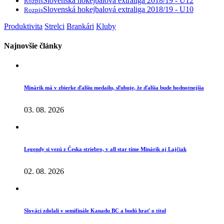
Slovenská hokejbalová extraliga 2018/19 - U12
Rozpis
Slovenská hokejbalová extraliga 2018/19 - U10
Rozpis
Produktivita
Strelci
Brankári
Kluby
Najnovšie články
Minárik má v zbierke ďalšiu medailu, sľubuje, že ďalšia bude hodnotnejšia
03. 08. 2026
Legendy si vezú z Česka striebro, v all star tíme Minárik aj Lajčiak
02. 08. 2026
Slováci zdolali v semifinále Kanadu BC a budú hrať o titul