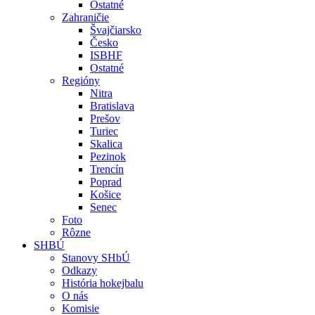
Ostatné
Zahraničie
Švajčiarsko
Česko
ISBHF
Ostatné
Regióny
Nitra
Bratislava
Prešov
Turiec
Skalica
Pezinok
Trencín
Poprad
Košice
Senec
Foto
Rôzne
SHBÚ
Stanovy SHbÚ
Odkazy
História hokejbalu
O nás
Komisie