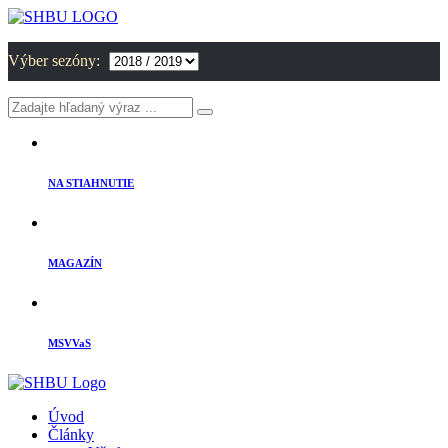
Výber sezóny:
NA STIAHNUTIE
MAGAZÍN
MSVVaS
Úvod
Články