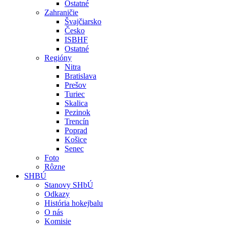
Ostatné
Zahraničie
Švajčiarsko
Česko
ISBHF
Ostatné
Regióny
Nitra
Bratislava
Prešov
Turiec
Skalica
Pezinok
Trencín
Poprad
Košice
Senec
Foto
Rôzne
SHBÚ
Stanovy SHbÚ
Odkazy
História hokejbalu
O nás
Komisie