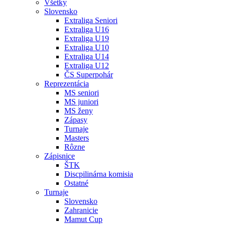
Všetky
Slovensko
Extraliga Seniori
Extraliga U16
Extraliga U19
Extraliga U10
Extraliga U14
Extraliga U12
ČS Superpohár
Reprezentácia
MS seniori
MS juniori
MS ženy
Zápasy
Turnaje
Masters
Rôzne
Zápisnice
ŠTK
Discpilinárna komisia
Ostatné
Turnaje
Slovensko
Zahranicie
Mamut Cup