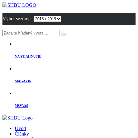
Výber sezóny:
NA STIAHNUTIE
MAGAZÍN
MSVVaS
Úvod
Články