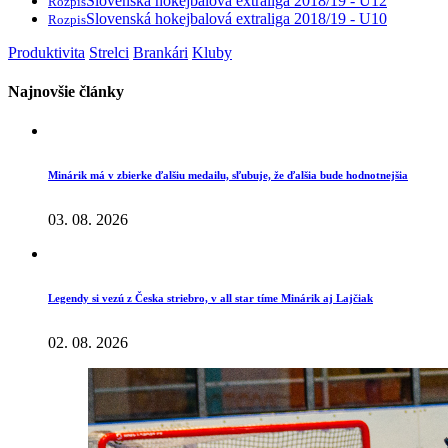
Slovenská hokejbalová extraliga 2018/19 - U12
Rozpis
Slovenská hokejbalová extraliga 2018/19 - U10
Rozpis
Produktivita
Strelci
Brankári
Kluby
Najnovšie články
Minárik má v zbierke ďalšiu medailu, sľubuje, že ďalšia bude hodnotnejšia
03. 08. 2026
Legendy si vezú z Česka striebro, v all star tíme Minárik aj Lajčiak
02. 08. 2026