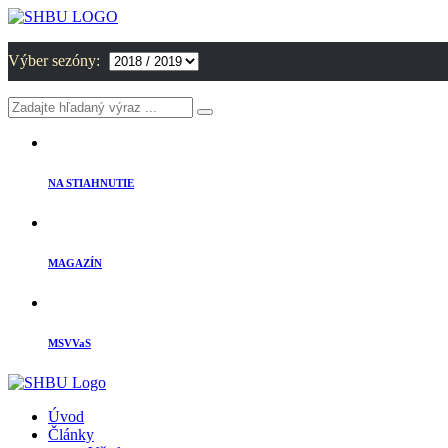
Výber sezóny:
NA STIAHNUTIE
MAGAZÍN
MSVVaS
Úvod
Články