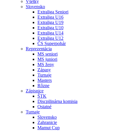
Všetky
Slovensko
Extraliga Seniori
Extraliga U16
Extraliga U19
Extraliga U10
Extraliga U14
Extraliga U12
ČS Superpohár
Reprezentácia
MS seniori
MS juniori
MS ženy
Zápasy
Turnaje
Masters
Rôzne
Zápisnice
ŠTK
Discpilinárna komisia
Ostatné
Turnaje
Slovensko
Zahranicie
Mamut Cup