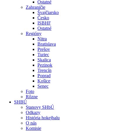
Ostatné
Zahraničie
Švajčiarsko
Česko
ISBHF
Ostatné
Regióny
Nitra
Bratislava
Prešov
Turiec
Skalica
Pezinok
Trencín
Poprad
Košice
Senec
Foto
Rôzne
SHBÚ
Stanovy SHbÚ
Odkazy
História hokejbalu
O nás
Komisie