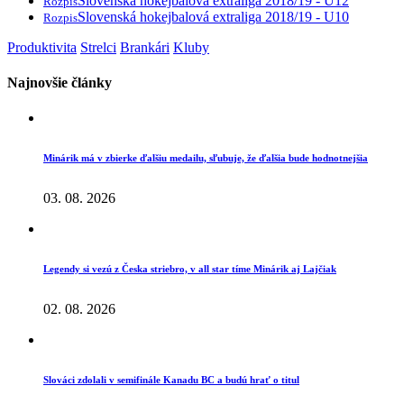
Slovenská hokejbalová extraliga 2018/19 - U12
Rozpis
Slovenská hokejbalová extraliga 2018/19 - U10
Rozpis
Produktivita
Strelci
Brankári
Kluby
Najnovšie články
Minárik má v zbierke ďalšiu medailu, sľubuje, že ďalšia bude hodnotnejšia
03. 08. 2026
Legendy si vezú z Česka striebro, v all star tíme Minárik aj Lajčiak
02. 08. 2026
Slováci zdolali v semifinále Kanadu BC a budú hrať o titul