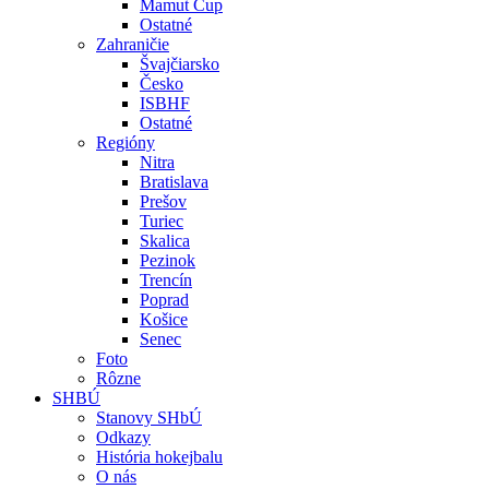
Mamut Cup
Ostatné
Zahraničie
Švajčiarsko
Česko
ISBHF
Ostatné
Regióny
Nitra
Bratislava
Prešov
Turiec
Skalica
Pezinok
Trencín
Poprad
Košice
Senec
Foto
Rôzne
SHBÚ
Stanovy SHbÚ
Odkazy
História hokejbalu
O nás