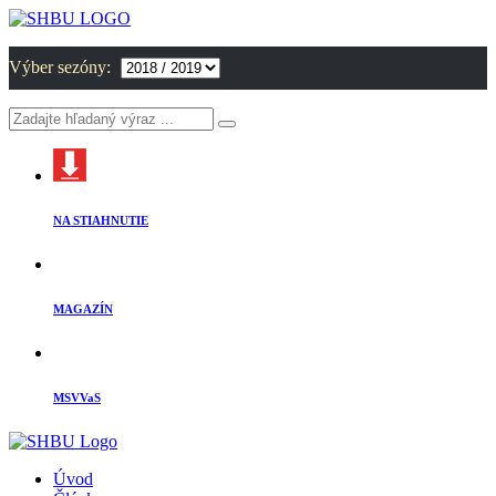
Výber sezóny:
NA STIAHNUTIE
MAGAZÍN
MSVVaS
Úvod