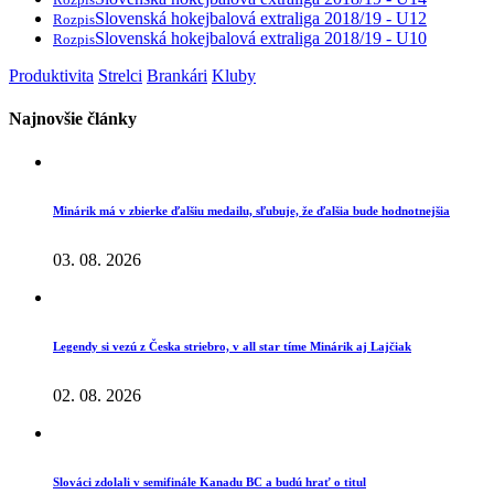
Slovenská hokejbalová extraliga 2018/19 - U12
Rozpis
Slovenská hokejbalová extraliga 2018/19 - U10
Rozpis
Produktivita
Strelci
Brankári
Kluby
Najnovšie články
Minárik má v zbierke ďalšiu medailu, sľubuje, že ďalšia bude hodnotnejšia
03. 08. 2026
Legendy si vezú z Česka striebro, v all star tíme Minárik aj Lajčiak
02. 08. 2026
Slováci zdolali v semifinále Kanadu BC a budú hrať o titul