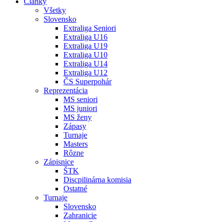
Články
Všetky
Slovensko
Extraliga Seniori
Extraliga U16
Extraliga U19
Extraliga U10
Extraliga U14
Extraliga U12
ČS Superpohár
Reprezentácia
MS seniori
MS juniori
MS ženy
Zápasy
Turnaje
Masters
Rôzne
Zápisnice
ŠTK
Discpilinárna komisia
Ostatné
Turnaje
Slovensko
Zahranicie