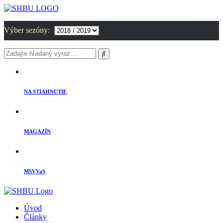
Výber sezóny:
NA STIAHNUTIE
MAGAZÍN
MSVVaS
Úvod
Články