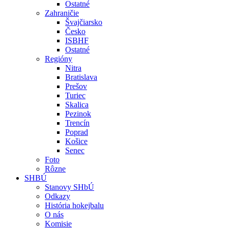
Ostatné
Zahraničie
Švajčiarsko
Česko
ISBHF
Ostatné
Regióny
Nitra
Bratislava
Prešov
Turiec
Skalica
Pezinok
Trencín
Poprad
Košice
Senec
Foto
Rôzne
SHBÚ
Stanovy SHbÚ
Odkazy
História hokejbalu
O nás
Komisie