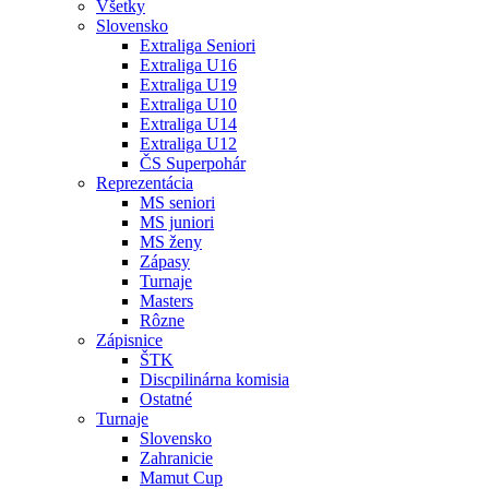
Všetky
Slovensko
Extraliga Seniori
Extraliga U16
Extraliga U19
Extraliga U10
Extraliga U14
Extraliga U12
ČS Superpohár
Reprezentácia
MS seniori
MS juniori
MS ženy
Zápasy
Turnaje
Masters
Rôzne
Zápisnice
ŠTK
Discpilinárna komisia
Ostatné
Turnaje
Slovensko
Zahranicie
Mamut Cup