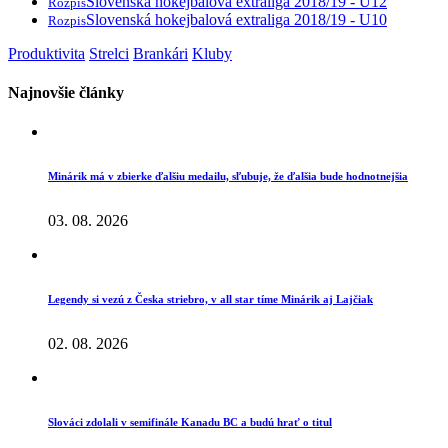
Slovenská hokejbalová extraliga 2018/19 - U12
Rozpis
Slovenská hokejbalová extraliga 2018/19 - U10
Rozpis
Produktivita
Strelci
Brankári
Kluby
Najnovšie články
Minárik má v zbierke ďalšiu medailu, sľubuje, že ďalšia bude hodnotnejšia
03. 08. 2026
Legendy si vezú z Česka striebro, v all star tíme Minárik aj Lajčiak
02. 08. 2026
Slováci zdolali v semifinále Kanadu BC a budú hrať o titul