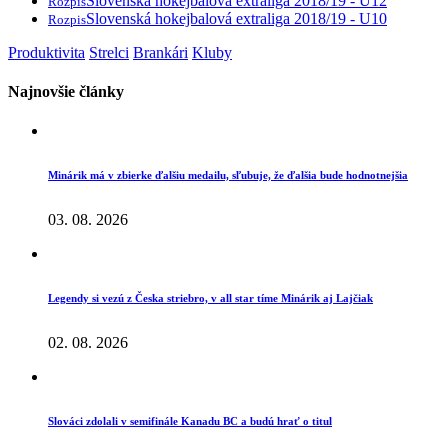
Slovenská hokejbalová extraliga 2018/19 - U12
Rozpis
Slovenská hokejbalová extraliga 2018/19 - U10
Rozpis
Produktivita
Strelci
Brankári
Kluby
Najnovšie články
Minárik má v zbierke ďalšiu medailu, sľubuje, že ďalšia bude hodnotnejšia
03. 08. 2026
Legendy si vezú z Česka striebro, v all star tíme Minárik aj Lajčiak
02. 08. 2026
Slováci zdolali v semifinále Kanadu BC a budú hrať o titul