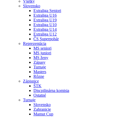
Všetky
Slovensko
Extraliga Seniori
Extraliga U16
Extraliga U19
Extraliga U10
Extraliga U14
Extraliga U12
ČS Superpohár
Reprezentácia
MS seniori
MS juniori
MS ženy
Zápasy
Turnaje
Masters
Rôzne
Zápisnice
ŠTK
Discpilinárna komisia
Ostatné
Turnaje
Slovensko
Zahranicie
Mamut Cup