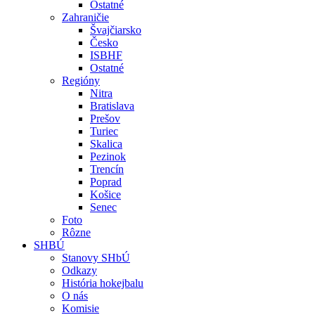
Ostatné
Zahraničie
Švajčiarsko
Česko
ISBHF
Ostatné
Regióny
Nitra
Bratislava
Prešov
Turiec
Skalica
Pezinok
Trencín
Poprad
Košice
Senec
Foto
Rôzne
SHBÚ
Stanovy SHbÚ
Odkazy
História hokejbalu
O nás
Komisie