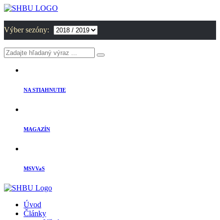
Výber sezóny:
NA STIAHNUTIE
MAGAZÍN
MSVVaS
Úvod
Články