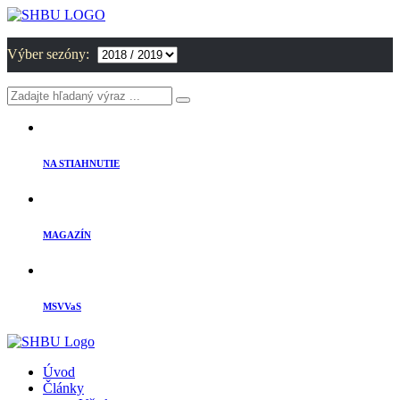
Výber sezóny:
NA STIAHNUTIE
MAGAZÍN
MSVVaS
Úvod
Články