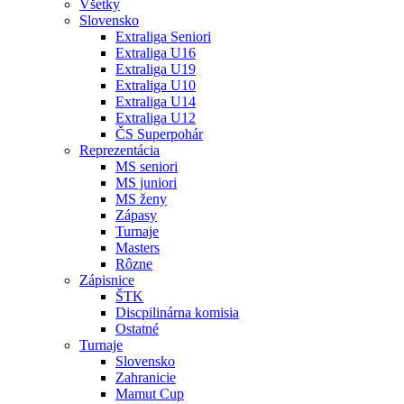
Všetky
Slovensko
Extraliga Seniori
Extraliga U16
Extraliga U19
Extraliga U10
Extraliga U14
Extraliga U12
ČS Superpohár
Reprezentácia
MS seniori
MS juniori
MS ženy
Zápasy
Turnaje
Masters
Rôzne
Zápisnice
ŠTK
Discpilinárna komisia
Ostatné
Turnaje
Slovensko
Zahranicie
Mamut Cup