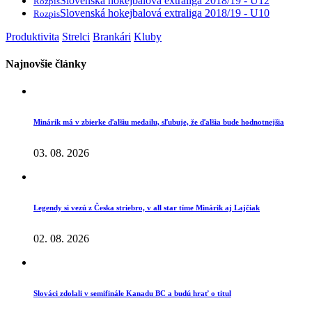
Slovenská hokejbalová extraliga 2018/19 - U12
Rozpis
Slovenská hokejbalová extraliga 2018/19 - U10
Rozpis
Produktivita
Strelci
Brankári
Kluby
Najnovšie články
Minárik má v zbierke ďalšiu medailu, sľubuje, že ďalšia bude hodnotnejšia
03. 08. 2026
Legendy si vezú z Česka striebro, v all star tíme Minárik aj Lajčiak
02. 08. 2026
Slováci zdolali v semifinále Kanadu BC a budú hrať o titul