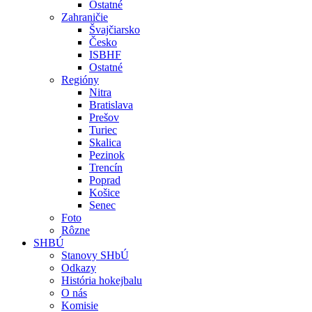
Ostatné
Zahraničie
Švajčiarsko
Česko
ISBHF
Ostatné
Regióny
Nitra
Bratislava
Prešov
Turiec
Skalica
Pezinok
Trencín
Poprad
Košice
Senec
Foto
Rôzne
SHBÚ
Stanovy SHbÚ
Odkazy
História hokejbalu
O nás
Komisie