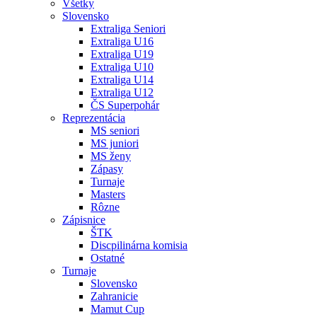
Všetky
Slovensko
Extraliga Seniori
Extraliga U16
Extraliga U19
Extraliga U10
Extraliga U14
Extraliga U12
ČS Superpohár
Reprezentácia
MS seniori
MS juniori
MS ženy
Zápasy
Turnaje
Masters
Rôzne
Zápisnice
ŠTK
Discpilinárna komisia
Ostatné
Turnaje
Slovensko
Zahranicie
Mamut Cup