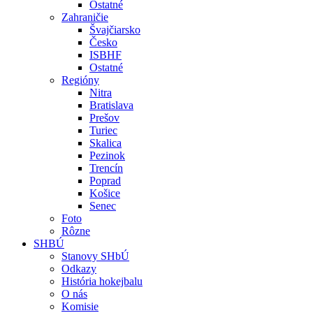
Ostatné
Zahraničie
Švajčiarsko
Česko
ISBHF
Ostatné
Regióny
Nitra
Bratislava
Prešov
Turiec
Skalica
Pezinok
Trencín
Poprad
Košice
Senec
Foto
Rôzne
SHBÚ
Stanovy SHbÚ
Odkazy
História hokejbalu
O nás
Komisie