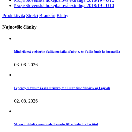
Slovenská hokejbalová extraliga 2018/19 - U12
Rozpis
Slovenská hokejbalová extraliga 2018/19 - U10
Rozpis
Produktivita
Strelci
Brankári
Kluby
Najnovšie články
Minárik má v zbierke ďalšiu medailu, sľubuje, že ďalšia bude hodnotnejšia
03. 08. 2026
Legendy si vezú z Česka striebro, v all star tíme Minárik aj Lajčiak
02. 08. 2026
Slováci zdolali v semifinále Kanadu BC a budú hrať o titul