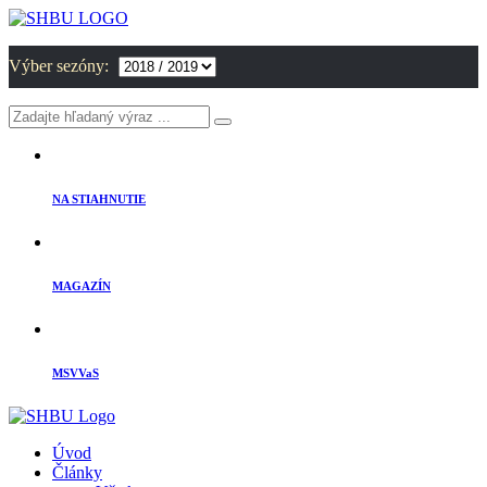
Výber sezóny:
NA STIAHNUTIE
MAGAZÍN
MSVVaS
Úvod
Články