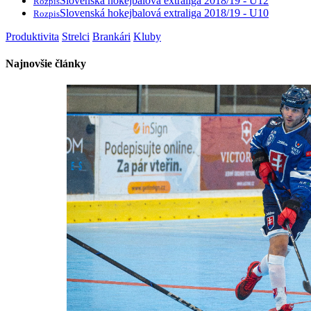
Slovenská hokejbalová extraliga 2018/19 - U12
Rozpis
Slovenská hokejbalová extraliga 2018/19 - U10
Rozpis
Produktivita
Strelci
Brankári
Kluby
Najnovšie články