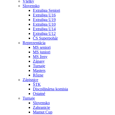
Všetky
Slovensko
Extraliga Seniori
Extraliga U16
Extraliga U19
Extraliga U10
Extraliga U14
Extraliga U12
ČS Superpohár
Reprezentácia
MS seniori
MS juniori
MS ženy
Zápasy
Turnaje
Masters
Rôzne
Zápisnice
ŠTK
Discpilinárna komisia
Ostatné
Turnaje
Slovensko
Zahranicie
Mamut Cup