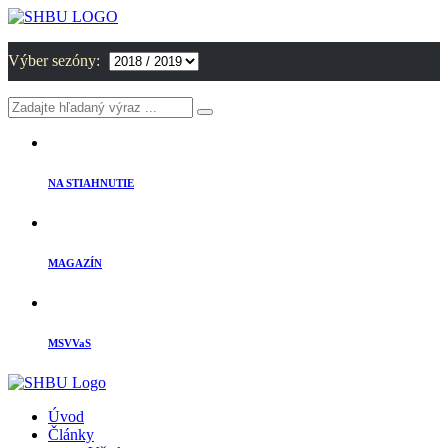
Výber sezóny:
NA STIAHNUTIE
MAGAZÍN
MSVVaS
Úvod
Články