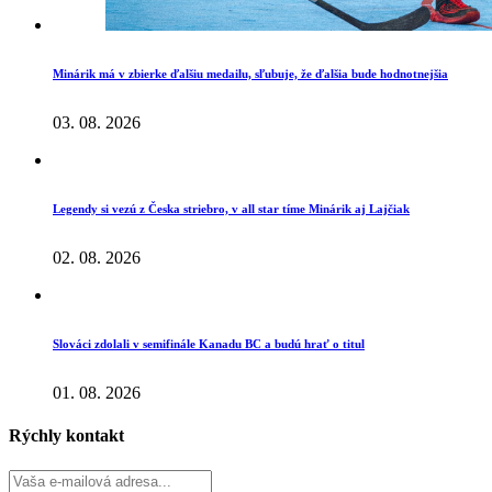
Minárik má v zbierke ďalšiu medailu, sľubuje, že ďalšia bude hodnotnejšia
03. 08. 2026
Legendy si vezú z Česka striebro, v all star tíme Minárik aj Lajčiak
02. 08. 2026
Slováci zdolali v semifinále Kanadu BC a budú hrať o titul
01. 08. 2026
Rýchly kontakt