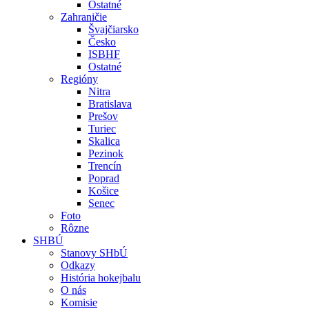
Ostatné
Zahraničie
Švajčiarsko
Česko
ISBHF
Ostatné
Regióny
Nitra
Bratislava
Prešov
Turiec
Skalica
Pezinok
Trencín
Poprad
Košice
Senec
Foto
Rôzne
SHBÚ
Stanovy SHbÚ
Odkazy
História hokejbalu
O nás
Komisie