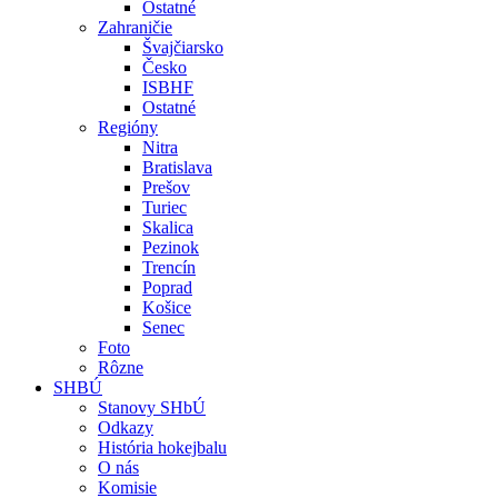
Ostatné
Zahraničie
Švajčiarsko
Česko
ISBHF
Ostatné
Regióny
Nitra
Bratislava
Prešov
Turiec
Skalica
Pezinok
Trencín
Poprad
Košice
Senec
Foto
Rôzne
SHBÚ
Stanovy SHbÚ
Odkazy
História hokejbalu
O nás
Komisie