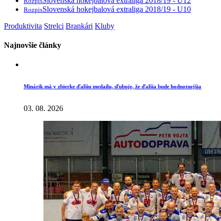
Slovenská hokejbalová extraliga 2018/19 - U12
Rozpis
Slovenská hokejbalová extraliga 2018/19 - U10
Rozpis
Produktivita
Strelci
Brankári
Kluby
Najnovšie články
Minárik má v zbierke ďalšiu medailu, sľubuje, že ďalšia bude hodnotnejšia
03. 08. 2026