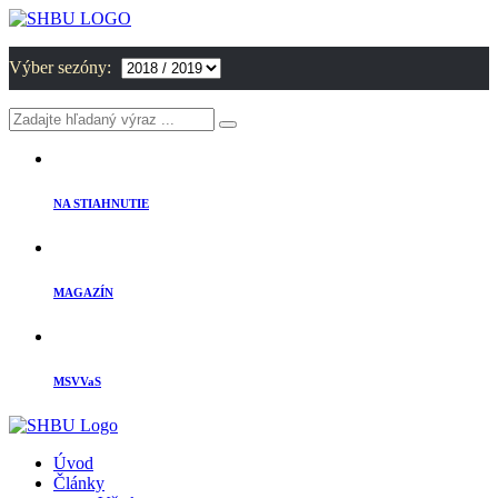
Výber sezóny:
NA STIAHNUTIE
MAGAZÍN
MSVVaS
Úvod
Články