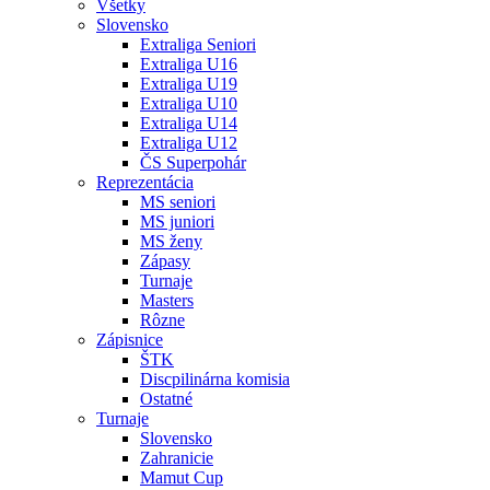
Všetky
Slovensko
Extraliga Seniori
Extraliga U16
Extraliga U19
Extraliga U10
Extraliga U14
Extraliga U12
ČS Superpohár
Reprezentácia
MS seniori
MS juniori
MS ženy
Zápasy
Turnaje
Masters
Rôzne
Zápisnice
ŠTK
Discpilinárna komisia
Ostatné
Turnaje
Slovensko
Zahranicie
Mamut Cup