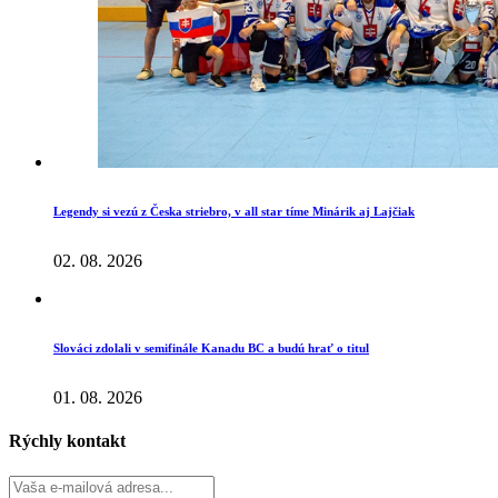
Legendy si vezú z Česka striebro, v all star tíme Minárik aj Lajčiak
02. 08. 2026
Slováci zdolali v semifinále Kanadu BC a budú hrať o titul
01. 08. 2026
Rýchly kontakt