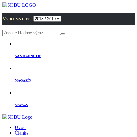
Výber sezóny:
NA STIAHNUTIE
MAGAZÍN
MSVVaS
Úvod
Články