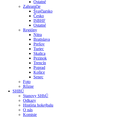
Ostatné
Zahraničie
Švajčiarsko
Česko
ISBHF
Ostatné
Regióny
Nitra
Bratislava
Prešov
Turiec
Skalica
Pezinok
Trencín
Poprad
Košice
Senec
Foto
Rôzne
SHBÚ
Stanovy SHbÚ
Odkazy
História hokejbalu
O nás
Komisie