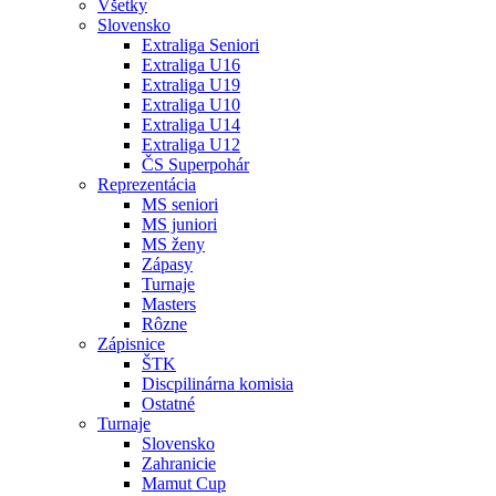
Všetky
Slovensko
Extraliga Seniori
Extraliga U16
Extraliga U19
Extraliga U10
Extraliga U14
Extraliga U12
ČS Superpohár
Reprezentácia
MS seniori
MS juniori
MS ženy
Zápasy
Turnaje
Masters
Rôzne
Zápisnice
ŠTK
Discpilinárna komisia
Ostatné
Turnaje
Slovensko
Zahranicie
Mamut Cup