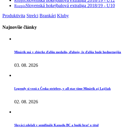
Slovenská hokejbalová extraliga 2018/19 - U12
Rozpis
Slovenská hokejbalová extraliga 2018/19 - U10
Rozpis
Produktivita
Strelci
Brankári
Kluby
Najnovšie články
Minárik má v zbierke ďalšiu medailu, sľubuje, že ďalšia bude hodnotnejšia
03. 08. 2026
Legendy si vezú z Česka striebro, v all star tíme Minárik aj Lajčiak
02. 08. 2026
Slováci zdolali v semifinále Kanadu BC a budú hrať o titul