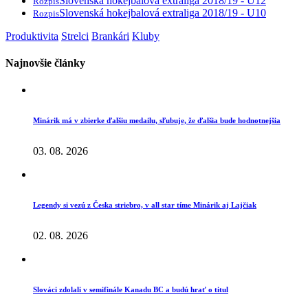
Slovenská hokejbalová extraliga 2018/19 - U12
Rozpis
Slovenská hokejbalová extraliga 2018/19 - U10
Rozpis
Produktivita
Strelci
Brankári
Kluby
Najnovšie články
Minárik má v zbierke ďalšiu medailu, sľubuje, že ďalšia bude hodnotnejšia
03. 08. 2026
Legendy si vezú z Česka striebro, v all star tíme Minárik aj Lajčiak
02. 08. 2026
Slováci zdolali v semifinále Kanadu BC a budú hrať o titul