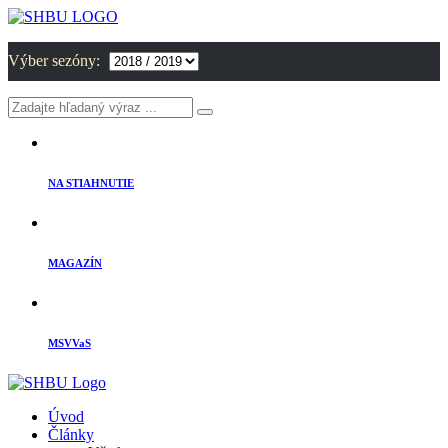
Výber sezóny:
NA STIAHNUTIE
MAGAZÍN
MSVVaS
Úvod
Články