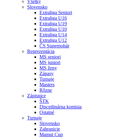
Všetky
Slovensko
Extraliga Seniori
Extraliga U16
Extraliga U19
Extraliga U10
Extraliga U14
Extraliga U12
ČS Superpohár
Reprezentácia
MS seniori
MS juniori
MS ženy
Zápasy
Turnaje
Masters
Rôzne
Zápisnice
ŠTK
Discpilinárna komisia
Ostatné
Turnaje
Slovensko
Zahranicie
Mamut Cup