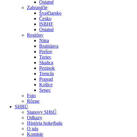
Ostatné
Zahraničie
Švajčiarsko
Česko
ISBHF
Ostatné
Regióny
Nitra
Bratislava
Prešov
Turiec
Skalica
Pezinok
Trencín
Poprad
Košice
Senec
Foto
Rôzne
SHBÚ
Stanovy SHbÚ
Odkazy
História hokejbalu
O nás
Komisie