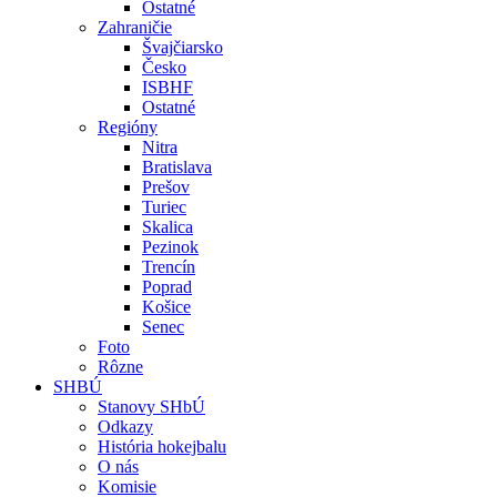
Ostatné
Zahraničie
Švajčiarsko
Česko
ISBHF
Ostatné
Regióny
Nitra
Bratislava
Prešov
Turiec
Skalica
Pezinok
Trencín
Poprad
Košice
Senec
Foto
Rôzne
SHBÚ
Stanovy SHbÚ
Odkazy
História hokejbalu
O nás
Komisie