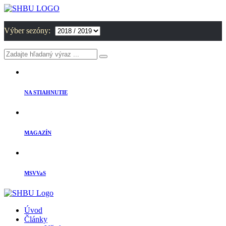
Výber sezóny:
NA STIAHNUTIE
MAGAZÍN
MSVVaS
Úvod
Články