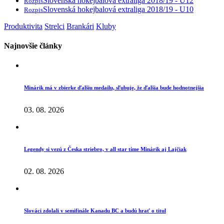
Slovenská hokejbalová extraliga 2018/19 - U12
Rozpis
Slovenská hokejbalová extraliga 2018/19 - U10
Rozpis
Produktivita
Strelci
Brankári
Kluby
Najnovšie články
Minárik má v zbierke ďalšiu medailu, sľubuje, že ďalšia bude hodnotnejšia
03. 08. 2026
Legendy si vezú z Česka striebro, v all star tíme Minárik aj Lajčiak
02. 08. 2026
Slováci zdolali v semifinále Kanadu BC a budú hrať o titul