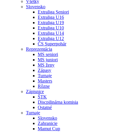
Všetky
Slovensko
Extraliga Seniori
Extraliga U16
Extraliga U19
Extraliga U10
Extraliga U14
Extraliga U12
ČS Superpohár
Reprezentácia
MS seniori
MS juniori
MS ženy
Zápasy
Turnaje
Masters
Rôzne
Zápisnice
ŠTK
Discpilinárna komisia
Ostatné
Turnaje
Slovensko
Zahranicie
Mamut Cup