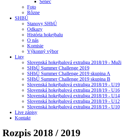
Senec
Foto
Rôzne
SHBÚ
Stanovy SHbÚ
Odkazy
História hokejbalu
O nás
Komisie
Výkonný výbor
Ligy
Slovenská hokejbalová extraliga 2018/19 - Muži
SHbÚ Summer Challenge 2019
SHbÚ Summer Challenge 2019 skupina A
SHbÚ Summer Challenge 2019 skupina B
Slovenská hokejbalová extraliga 2018/19 - U19
Slovenská hokejbalová extraliga 2018/19 - U16
Slovenská hokejbalová extraliga 2018/19 - U14
Slovenská hokejbalová extraliga 2018/19 - U12
Slovenská hokejbalová extraliga 2018/19 - U10
Live zápisy
Kontakt
Rozpis 2018 / 2019