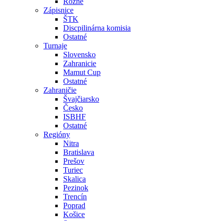
Rôzne
Zápisnice
ŠTK
Discpilinárna komisia
Ostatné
Turnaje
Slovensko
Zahranicie
Mamut Cup
Ostatné
Zahraničie
Švajčiarsko
Česko
ISBHF
Ostatné
Regióny
Nitra
Bratislava
Prešov
Turiec
Skalica
Pezinok
Trencín
Poprad
Košice