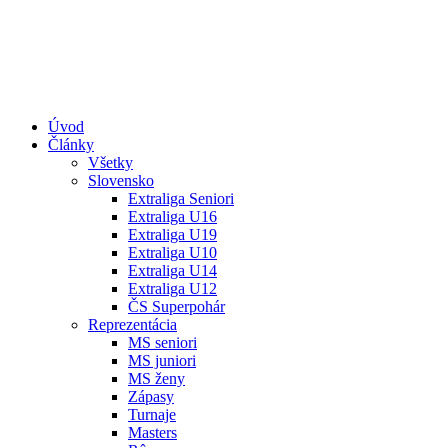
Úvod
Články
Všetky
Slovensko
Extraliga Seniori
Extraliga U16
Extraliga U19
Extraliga U10
Extraliga U14
Extraliga U12
ČS Superpohár
Reprezentácia
MS seniori
MS juniori
MS ženy
Zápasy
Turnaje
Masters