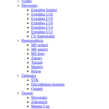
Všetky
Slovensko
Extraliga Seniori
Extraliga U16
Extraliga U19
Extraliga U10
Extraliga U14
Extraliga U12
ČS Superpohár
Reprezentácia
MS seniori
MS juniori
MS ženy
Zápasy
Turnaje
Masters
Rôzne
Zápisnice
ŠTK
Discpilinárna komisia
Ostatné
Turnaje
Slovensko
Zahranicie
Mamut Cup