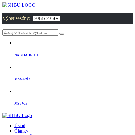
Výber sezóny:
NA STIAHNUTIE
MAGAZÍN
MSVVaS
Úvod
Články