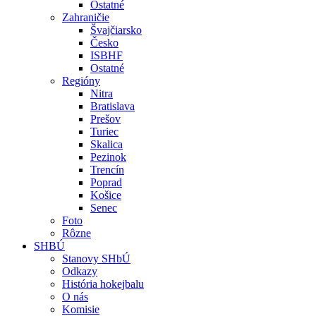
Ostatné
Zahraničie
Švajčiarsko
Česko
ISBHF
Ostatné
Regióny
Nitra
Bratislava
Prešov
Turiec
Skalica
Pezinok
Trencín
Poprad
Košice
Senec
Foto
Rôzne
SHBÚ
Stanovy SHbÚ
Odkazy
História hokejbalu
O nás
Komisie