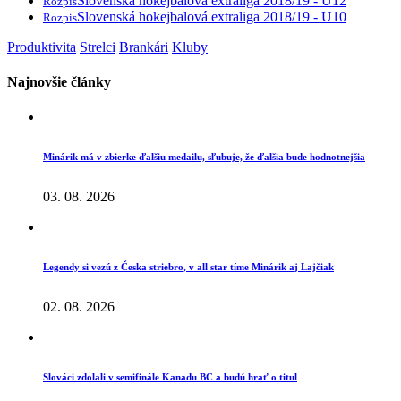
Slovenská hokejbalová extraliga 2018/19 - U12
Rozpis
Slovenská hokejbalová extraliga 2018/19 - U10
Rozpis
Produktivita
Strelci
Brankári
Kluby
Najnovšie články
Minárik má v zbierke ďalšiu medailu, sľubuje, že ďalšia bude hodnotnejšia
03. 08. 2026
Legendy si vezú z Česka striebro, v all star tíme Minárik aj Lajčiak
02. 08. 2026
Slováci zdolali v semifinále Kanadu BC a budú hrať o titul