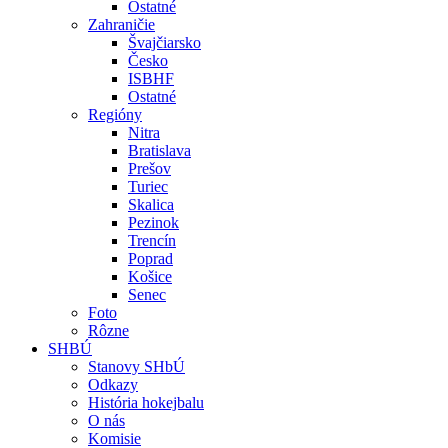
Ostatné
Zahraničie
Švajčiarsko
Česko
ISBHF
Ostatné
Regióny
Nitra
Bratislava
Prešov
Turiec
Skalica
Pezinok
Trencín
Poprad
Košice
Senec
Foto
Rôzne
SHBÚ
Stanovy SHbÚ
Odkazy
História hokejbalu
O nás
Komisie