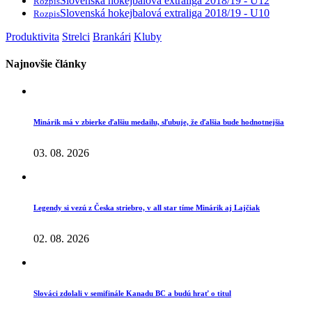
Slovenská hokejbalová extraliga 2018/19 - U12
Rozpis
Slovenská hokejbalová extraliga 2018/19 - U10
Rozpis
Produktivita
Strelci
Brankári
Kluby
Najnovšie články
Minárik má v zbierke ďalšiu medailu, sľubuje, že ďalšia bude hodnotnejšia
03. 08. 2026
Legendy si vezú z Česka striebro, v all star tíme Minárik aj Lajčiak
02. 08. 2026
Slováci zdolali v semifinále Kanadu BC a budú hrať o titul