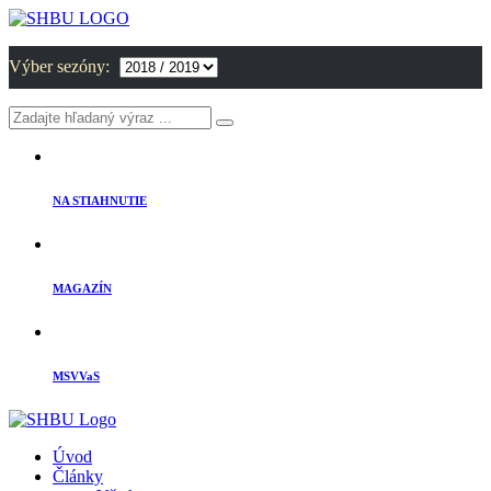
Výber sezóny:
NA STIAHNUTIE
MAGAZÍN
MSVVaS
Úvod
Články