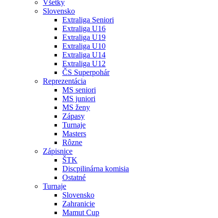
Všetky
Slovensko
Extraliga Seniori
Extraliga U16
Extraliga U19
Extraliga U10
Extraliga U14
Extraliga U12
ČS Superpohár
Reprezentácia
MS seniori
MS juniori
MS ženy
Zápasy
Turnaje
Masters
Rôzne
Zápisnice
ŠTK
Discpilinárna komisia
Ostatné
Turnaje
Slovensko
Zahranicie
Mamut Cup