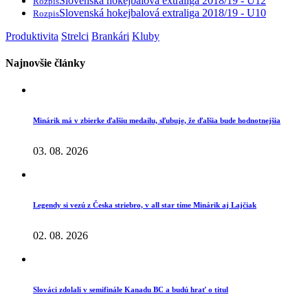
Slovenská hokejbalová extraliga 2018/19 - U12
Rozpis
Slovenská hokejbalová extraliga 2018/19 - U10
Rozpis
Produktivita
Strelci
Brankári
Kluby
Najnovšie články
Minárik má v zbierke ďalšiu medailu, sľubuje, že ďalšia bude hodnotnejšia
03. 08. 2026
Legendy si vezú z Česka striebro, v all star tíme Minárik aj Lajčiak
02. 08. 2026
Slováci zdolali v semifinále Kanadu BC a budú hrať o titul