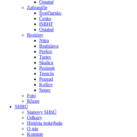
Ostatné
Zahraničie
Švajčiarsko
Česko
ISBHF
Ostatné
Regióny
Nitra
Bratislava
Prešov
Turiec
Skalica
Pezinok
Trencín
Poprad
Košice
Senec
Foto
Rôzne
SHBÚ
Stanovy SHbÚ
Odkazy
História hokejbalu
O nás
Komisie