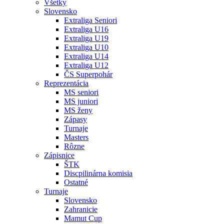
Všetky
Slovensko
Extraliga Seniori
Extraliga U16
Extraliga U19
Extraliga U10
Extraliga U14
Extraliga U12
ČS Superpohár
Reprezentácia
MS seniori
MS juniori
MS ženy
Zápasy
Turnaje
Masters
Rôzne
Zápisnice
ŠTK
Discpilinárna komisia
Ostatné
Turnaje
Slovensko
Zahranicie
Mamut Cup