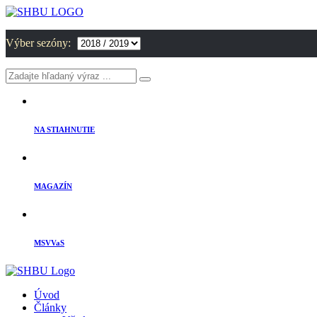
Výber sezóny:
NA STIAHNUTIE
MAGAZÍN
MSVVaS
Úvod
Články