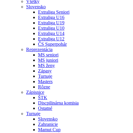
Všetky
Slovensko
Extraliga Seniori
Extraliga U16
Extraliga U19
Extraliga U10
Extraliga U14
Extraliga U12
ČS Superpohár
Reprezentácia
MS seniori
MS juniori
MS ženy
Zápasy
Turnaje
Masters
Rôzne
Zápisnice
ŠTK
Discpilinárna komisia
Ostatné
Turnaje
Slovensko
Zahranicie
Mamut Cup