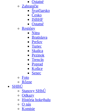
Ostatné
Zahraničie
Švajčiarsko
Česko
ISBHF
Ostatné
Regióny
Nitra
Bratislava
Prešov
Turiec
Skalica
Pezinok
Trencín
Poprad
Košice
Senec
Foto
Rôzne
SHBÚ
Stanovy SHbÚ
Odkazy
História hokejbalu
O nás
Komisie