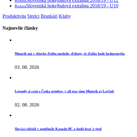
Slovenská hokejbalová extraliga 2018/19 - U12
Rozpis
Slovenská hokejbalová extraliga 2018/19 - U10
Rozpis
Produktivita
Strelci
Brankári
Kluby
Najnovšie články
Minárik má v zbierke ďalšiu medailu, sľubuje, že ďalšia bude hodnotnejšia
03. 08. 2026
Legendy si vezú z Česka striebro, v all star tíme Minárik aj Lajčiak
02. 08. 2026
Slováci zdolali v semifinále Kanadu BC a budú hrať o titul