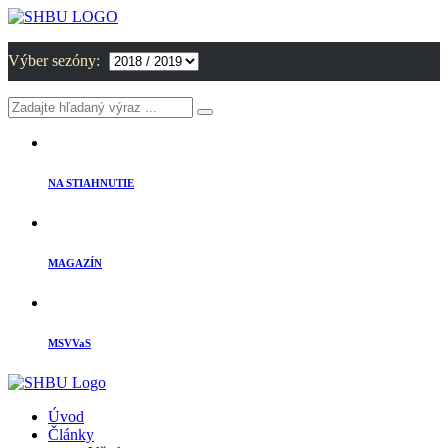
Výber sezóny:
NA STIAHNUTIE
MAGAZÍN
MSVVaS
Úvod
Články