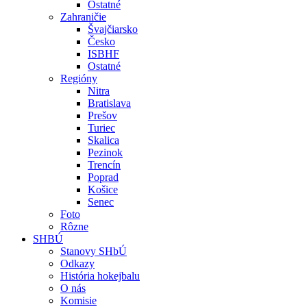
Ostatné
Zahraničie
Švajčiarsko
Česko
ISBHF
Ostatné
Regióny
Nitra
Bratislava
Prešov
Turiec
Skalica
Pezinok
Trencín
Poprad
Košice
Senec
Foto
Rôzne
SHBÚ
Stanovy SHbÚ
Odkazy
História hokejbalu
O nás
Komisie