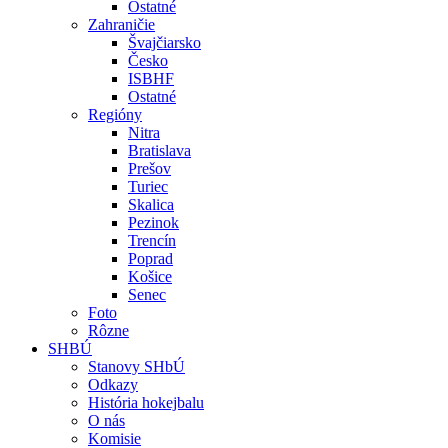
Ostatné
Zahraničie
Švajčiarsko
Česko
ISBHF
Ostatné
Regióny
Nitra
Bratislava
Prešov
Turiec
Skalica
Pezinok
Trencín
Poprad
Košice
Senec
Foto
Rôzne
SHBÚ
Stanovy SHbÚ
Odkazy
História hokejbalu
O nás
Komisie