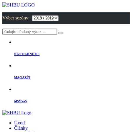
Výber sezóny:
NA STIAHNUTIE
MAGAZÍN
MSVVaS
Úvod
Články