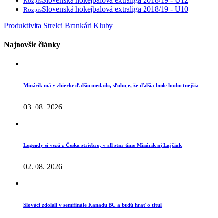
Slovenská hokejbalová extraliga 2018/19 - U12
Rozpis
Slovenská hokejbalová extraliga 2018/19 - U10
Rozpis
Produktivita
Strelci
Brankári
Kluby
Najnovšie články
Minárik má v zbierke ďalšiu medailu, sľubuje, že ďalšia bude hodnotnejšia
03. 08. 2026
Legendy si vezú z Česka striebro, v all star tíme Minárik aj Lajčiak
02. 08. 2026
Slováci zdolali v semifinále Kanadu BC a budú hrať o titul