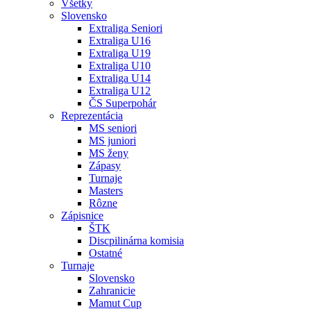
Všetky
Slovensko
Extraliga Seniori
Extraliga U16
Extraliga U19
Extraliga U10
Extraliga U14
Extraliga U12
ČS Superpohár
Reprezentácia
MS seniori
MS juniori
MS ženy
Zápasy
Turnaje
Masters
Rôzne
Zápisnice
ŠTK
Discpilinárna komisia
Ostatné
Turnaje
Slovensko
Zahranicie
Mamut Cup