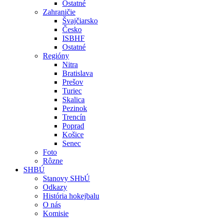
Ostatné
Zahraničie
Švajčiarsko
Česko
ISBHF
Ostatné
Regióny
Nitra
Bratislava
Prešov
Turiec
Skalica
Pezinok
Trencín
Poprad
Košice
Senec
Foto
Rôzne
SHBÚ
Stanovy SHbÚ
Odkazy
História hokejbalu
O nás
Komisie