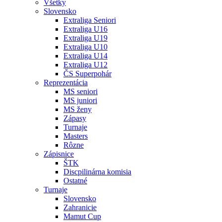
Všetky
Slovensko
Extraliga Seniori
Extraliga U16
Extraliga U19
Extraliga U10
Extraliga U14
Extraliga U12
ČS Superpohár
Reprezentácia
MS seniori
MS juniori
MS ženy
Zápasy
Turnaje
Masters
Rôzne
Zápisnice
ŠTK
Discpilinárna komisia
Ostatné
Turnaje
Slovensko
Zahranicie
Mamut Cup