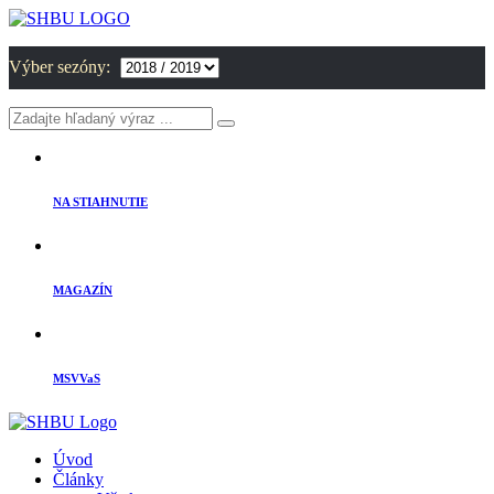
Výber sezóny:
NA STIAHNUTIE
MAGAZÍN
MSVVaS
Úvod
Články