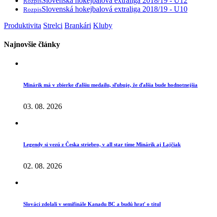
Slovenská hokejbalová extraliga 2018/19 - U12
Rozpis
Slovenská hokejbalová extraliga 2018/19 - U10
Rozpis
Produktivita
Strelci
Brankári
Kluby
Najnovšie články
Minárik má v zbierke ďalšiu medailu, sľubuje, že ďalšia bude hodnotnejšia
03. 08. 2026
Legendy si vezú z Česka striebro, v all star tíme Minárik aj Lajčiak
02. 08. 2026
Slováci zdolali v semifinále Kanadu BC a budú hrať o titul